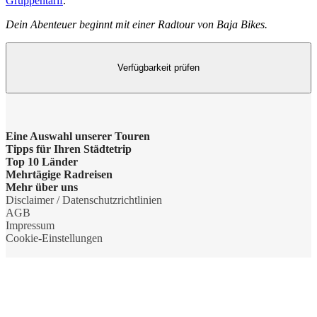
Gruppentarif
.
Dein Abenteuer beginnt mit einer Radtour von Baja Bikes.
Verfügbarkeit prüfen
Eine Auswahl unserer Touren
Tipps für Ihren Städtetrip
Barcelona Highlights Tour
Top 10 Länder
Strände bei Athen
Mehrtägige Radreisen
Berlin Highlights Tour
Niederlande
Mehr über uns
Barcelonas Stadtteile
Radreise Niederlande
Disclaimer / Datenschutzrichtlinien
Highlights von Paris
Deutschland
Gruppenreisen
AGB
Nahverkehr in Dublin
Radreise Amsterdam
Impressum
Private Tour Tallinn
England
Nachhaltigkeit
Cookie-Einstellungen
Shopping in Amsterdam
Radreise Drenthe
Rom mit dem Fahrrad
Frankreich
Partner werden
Marseille Reisetipps
Radreise Gaasterland
Maastricht Fahrradtour
Spanien
Das Baja Bikes Team
Top Highlights von Barcelona
Radreise Friesland
Rotterdam Highlights Tour
Italien
Jobangebot