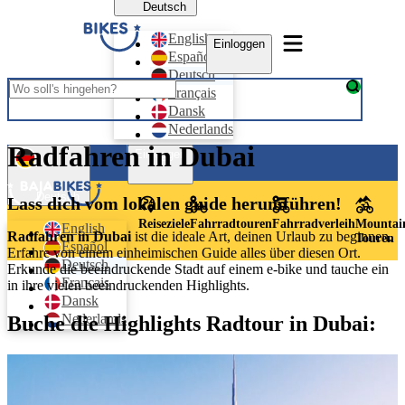
Deutsch
English
Einloggen
Español
Deutsch
Français
Dansk
Nederlands
Radfahren in Dubai
Einloggen
Deutsch
Lass dich vom lokalen guide herumführen!
Reiseziele
Fahrradtouren
Fahrradverleih
Mountai
English
Radfahren in Dubai
ist die ideale Art, deinen Urlaub zu beginnen.
Touren
Español
Erfahre von einem einheimischen Guide alles über diesen Ort.
Deutsch
Erkunde die beeindruckende Stadt auf einem e-bike und tauche ein
Français
in ihre vielen beeindruckenden Highlights.
Dansk
Nederlands
Buche die Highlights Radtour in Dubai: