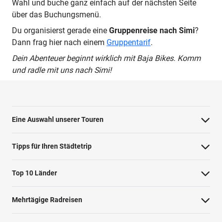
Wahl und buche ganz einfach auf der nächsten Seite
über das Buchungsmenü.
Du organisierst gerade eine
Gruppenreise nach Simi
?
Dann frag hier nach einem
Gruppentarif
.
Dein Abenteuer beginnt wirklich mit Baja Bikes. Komm
und radle mit uns nach Simi!
Eine Auswahl unserer Touren
Barcelona Highlights Tour
Tipps für Ihren Städtetrip
Berlin Highlights Tour
Strände bei Athen
Top 10 Länder
Highlights von Paris
Barcelonas Stadtteile
Niederlande
Private Tour Tallinn
Mehrtägige Radreisen
Nahverkehr in Dublin
Deutschland
Rom mit dem Fahrrad