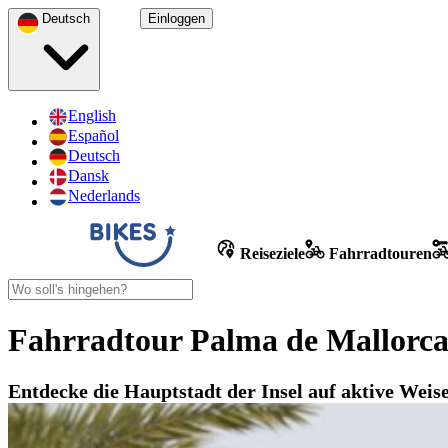
Deutsch
Einloggen
English
Español
Deutsch
Dansk
Nederlands
Reiseziele
Fahrradtouren
Fahrradtour Palma de Mallorc
Entdecke die Hauptstadt der Insel auf aktive Weis