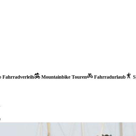
Fahrradverleih
Mountainbike Touren
Fahrradurlaub
S
a
e