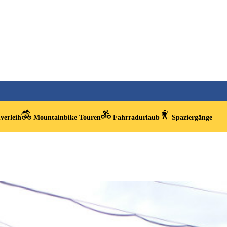
verleih
Mountainbike Touren
Fahrradurlaub
Spaziergänge