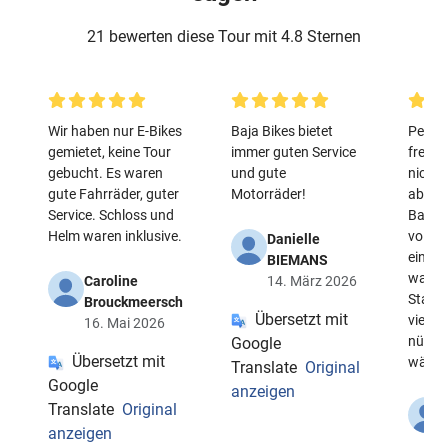
21 bewerten diese Tour mit 4.8 Sternen
Wir haben nur E-Bikes
Baja Bikes bietet
Person
gemietet, keine Tour
immer guten Service
freund
gebucht. Es waren
und gute
nicht 
gute Fahrräder, guter
Motorräder!
aber i
Service. Schloss und
Batter
Helm waren inklusive.
voll g
Danielle
eine Kl
BIEMANS
was i
Caroline
14. März 2026
Stadtv
Brouckmeersch
Übersetzt mit
vielen
16. Mai 2026
nützl
Google
Übersetzt mit
wäre.
Translate
Original
Google
anzeigen
Translate
Original
anzeigen