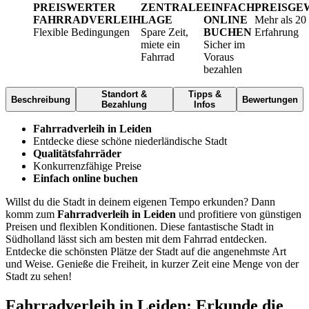
PREISWERTER
ZENTRALE
EINFACH
PREISGE
FAHRRADVERLEIH
LAGE
ONLINE
Mehr als 20
Flexible Bedingungen
Spare Zeit,
BUCHEN
Erfahrung
miete ein
Sicher im
Fahrrad
Voraus
bezahlen
Standort &
Tipps &
Beschreibung
Bewertungen
Bezahlung
Infos
Fahrradverleih in Leiden
Entdecke diese schöne niederländische Stadt
Qualitätsfahrräder
Konkurrenzfähige Preise
Einfach online buchen
Willst du die Stadt in deinem eigenen Tempo erkunden? Dann
komm zum
Fahrradverleih in Leiden
und profitiere von günstigen
Preisen und flexiblen Konditionen. Diese fantastische Stadt in
Südholland lässt sich am besten mit dem Fahrrad entdecken.
Entdecke die schönsten Plätze der Stadt auf die angenehmste Art
und Weise. Genieße die Freiheit, in kurzer Zeit eine Menge von der
Stadt zu sehen!
Fahrradverleih in Leiden: Erkunde die