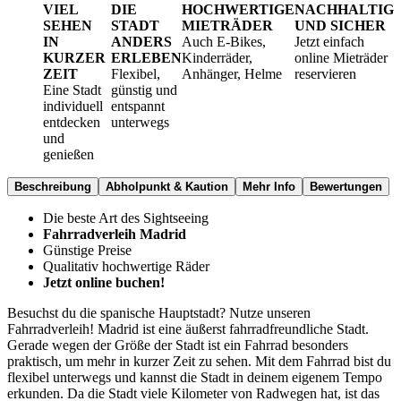
VIEL
DIE
HOCHWERTIGE
NACHHALTIG
SEHEN
STADT
MIETRÄDER
UND SICHER
IN
ANDERS
Auch E-Bikes,
Jetzt einfach
KURZER
ERLEBEN
Kinderräder,
online Mieträder
ZEIT
Flexibel,
Anhänger, Helme
reservieren
Eine Stadt
günstig und
individuell
entspannt
entdecken
unterwegs
und
genießen
Beschreibung
Abholpunkt & Kaution
Mehr Info
Bewertungen
Die beste Art des Sightseeing
Fahrradverleih Madrid
Günstige Preise
Qualitativ hochwertige Räder
Jetzt online buchen!
Besuchst du die spanische Hauptstadt? Nutze unseren
Fahrradverleih! Madrid ist eine äußerst fahrradfreundliche Stadt.
Gerade wegen der Größe der Stadt ist ein Fahrrad besonders
praktisch, um mehr in kurzer Zeit zu sehen. Mit dem Fahrrad bist du
flexibel unterwegs und kannst die Stadt in deinem eigenem Tempo
erkunden. Da die Stadt viele Kilometer von Radwegen hat, ist das