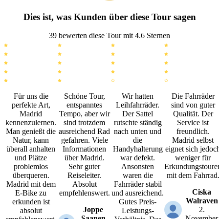
Dies ist, was Kunden über diese Tour sagen
39 bewerten diese Tour mit 4.6 Sternen
Für uns die
Schöne Tour,
Wir hatten
Die Fahrräder
perfekte Art,
entspanntes
Leihfahrräder.
sind von guter
Madrid
Tempo, aber wir
Der Sattel
Qualität. Der
kennenzulernen.
sind trotzdem
rutschte ständig
Service ist
Man genießt die
ausreichend Rad
nach unten und
freundlich.
Natur, kann
gefahren. Viele
die
Madrid selbst
überall anhalten
Informationen
Handyhalterung
eignet sich jedoc
und Plätze
über Madrid.
war defekt.
weniger für
problemlos
Sehr guter
Ansonsten
Erkundungstoure
überqueren.
Reiseleiter.
waren die
mit dem Fahrrad
Madrid mit dem
Absolut
Fahrräder stabil
Ciska
E-Bike zu
empfehlenswert.
und ausreichend.
Walraven
erkunden ist
Gutes Preis-
Joppe
2.
absolut
Leistungs-
Saanen
November