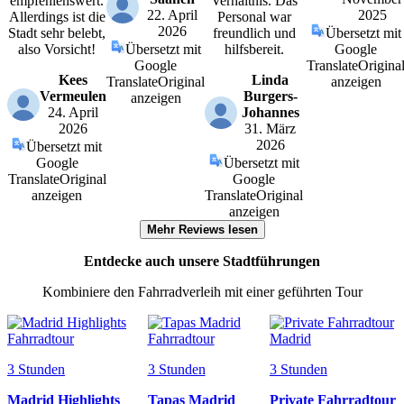
empfehlenswert.
Verhältnis. Das
22. April
2025
Allerdings ist die
Personal war
2026
Stadt sehr belebt,
freundlich und
Übersetzt mit
also Vorsicht!
Übersetzt mit
hilfsbereit.
Google
Google
Translate
Origina
Kees
Linda
Translate
Original
anzeigen
Vermeulen
Burgers-
anzeigen
24. April
Johannes
2026
31. März
2026
Übersetzt mit
Google
Übersetzt mit
Translate
Original
Google
anzeigen
Translate
Original
anzeigen
Mehr Reviews lesen
Entdecke auch unsere Stadtführungen
Kombiniere den Fahrradverleih mit einer geführten Tour
3 Stunden
3 Stunden
3 Stunden
Madrid Highlights
Tapas Madrid
Private Fahrradtour