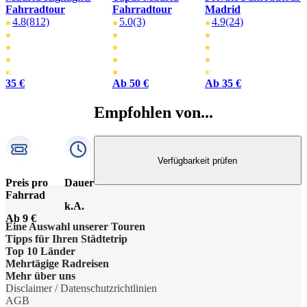
Fahrradtour
Fahrradtour
Madrid
4.8
(812)
5.0
(3)
4.9
(24)
35 €
Ab 50 €
Ab 35 €
Empfohlen von...
Verfügbarkeit prüfen
Preis pro
Dauer
Fahrrad
k.A.
Ab 9 €
Eine Auswahl unserer Touren
Tipps für Ihren Städtetrip
Barcelona Highlights Tour
Top 10 Länder
Strände bei Athen
Mehrtägige Radreisen
Berlin Highlights Tour
Niederlande
Mehr über uns
Barcelonas Stadtteile
Radreise Niederlande
Disclaimer / Datenschutzrichtlinien
Highlights von Paris
Deutschland
Gruppenreisen
AGB