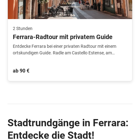
2 Stunden
Ferrara-Radtour mit privatem Guide
Entdecke Ferrara bei einer privaten Radtour mit einem
ortskundigen Guide. Radle am Castello Estense, am
Palazzo dei Diamanti, durch die Altstadt und entlang der
beeindruckenden Stadtmauern dieser UNESCO-
ab 90 €
Weltkulturerbestadt.
Stadtrundgänge in Ferrara:
Entdecke die Stadt!