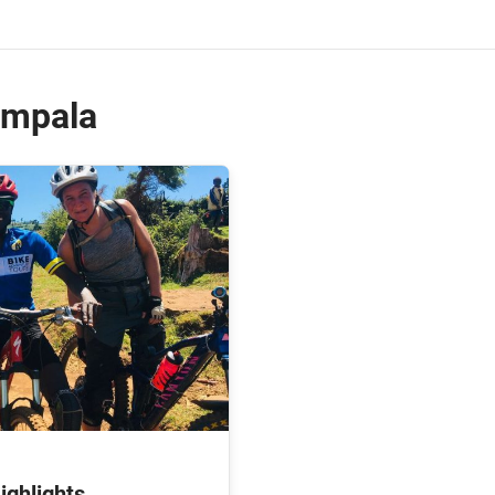
ampala
ighlights