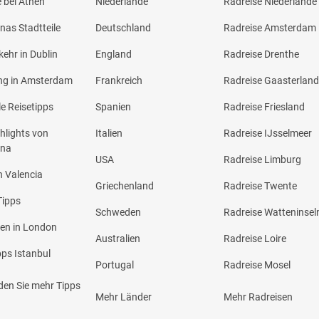
 bei Athen
Niederlande
Radreise Niederlande
nas Stadtteile
Deutschland
Radreise Amsterdam
ehr in Dublin
England
Radreise Drenthe
ng in Amsterdam
Frankreich
Radreise Gaasterlan
le Reisetipps
Spanien
Radreise Friesland
hlights von
Italien
Radreise IJsselmeer
ona
USA
Radreise Limburg
n Valencia
Griechenland
Radreise Twente
Tipps
Schweden
Radreise Watteninsel
en in London
Australien
Radreise Loire
pps Istanbul
Portugal
Radreise Mosel
nden Sie mehr Tipps
Mehr Länder
Mehr Radreisen