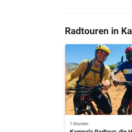
Radtouren in K
7 Stunden
Kampala Radtour: die H