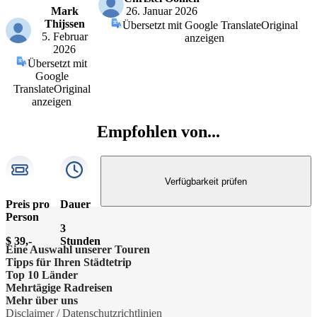
Mark
26. Januar 2026
Thijssen
Übersetzt mit Google Translate
Original
5. Februar
anzeigen
2026
Übersetzt mit
Google
Translate
Original
anzeigen
Empfohlen von...
Verfügbarkeit prüfen
Preis pro
Dauer
Person
3
$ 39,-
Stunden
Eine Auswahl unserer Touren
Tipps für Ihren Städtetrip
Barcelona Highlights Tour
Top 10 Länder
Strände bei Athen
Mehrtägige Radreisen
Berlin Highlights Tour
Niederlande
Mehr über uns
Barcelonas Stadtteile
Radreise Niederlande
Disclaimer / Datenschutzrichtlinien