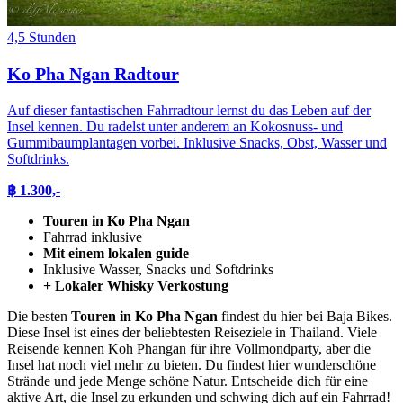
4,5 Stunden
Ko Pha Ngan Radtour
Auf dieser fantastischen Fahrradtour lernst du das Leben auf der
Insel kennen. Du radelst unter anderem an Kokosnuss- und
Gummibaumplantagen vorbei. Inklusive Snacks, Obst, Wasser und
Softdrinks.
฿ 1.300,-
Touren in Ko Pha Ngan
Fahrrad inklusive
Mit einem lokalen guide
Inklusive Wasser, Snacks und Softdrinks
+ Lokaler Whisky
Verkostung
Die besten
Touren in Ko Pha Ngan
findest du hier bei Baja Bikes.
Diese Insel ist eines der beliebtesten Reiseziele in Thailand. Viele
Reisende kennen Koh Phangan für ihre Vollmondparty, aber die
Insel hat noch viel mehr zu bieten. Du findest hier wunderschöne
Strände und jede Menge schöne Natur. Entscheide dich für
eine
aktive Art, die Insel zu erkunden und schwing dich auf ein Fahrrad!