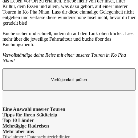
das Leben vor Ort zu erfahren. Erlebe mehr von der Insel, ihrer
Kultur, dem Essen und allem, was dazu gehört, auf einer unserer
Touren in Ko Pha Nhan. Lass dir diese einmalige Gelegenheit nicht
entgehen und verlasse diese wunderschöne Insel nicht, bevor du hier
geradelt bist!
Buche sicher und schnell, indem du auf den Link oben klickst. Lies
mehr über die jeweilige Fahrradtour und buche über das
Buchungsmenü.
Vervollständige deine Reise mit einer unserer Touren in Ko Pha
Nhan!
Verfügbarkeit prüfen
Eine Auswahl unserer Touren
Tipps für Ihren Städtetrip
Barcelona Highlights Tour
Top 10 Länder
Strände bei Athen
Mehrtägige Radreisen
Berlin Highlights Tour
Niederlande
Mehr über uns
Barcelonas Stadtteile
Radreise Niederlande
Disclaimer / Datenschutzrichtlinien