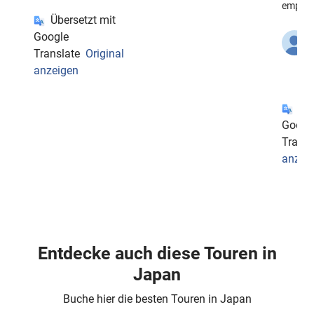
empfeh
Übersetzt mit
Google
S
G
Translate
Original
V
anzeigen
1
Übe
Googl
Transl
anzei
Entdecke auch diese Touren in
Japan
Buche hier die besten Touren in Japan