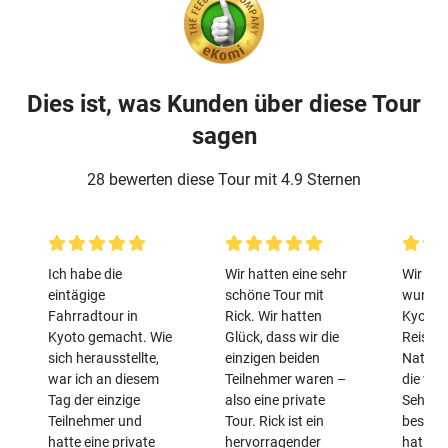
Dies ist, was Kunden über diese Tour
sagen
28 bewerten diese Tour mit 4.9 Sternen
Ich habe die
Wir hatten eine sehr
Wir hat
eintägige
schöne Tour mit
wunderv
Fahrradtour in
Rick. Wir hatten
Kyoto 
Kyoto gemacht. Wie
Glück, dass wir die
Reiselei
sich herausstellte,
einzigen beiden
Natürli
war ich an diesem
Teilnehmer waren –
die wic
Tag der einzige
also eine private
Sehens
Teilnehmer und
Tour. Rick ist ein
besucht
hatte eine private
hervorragender
hat auc