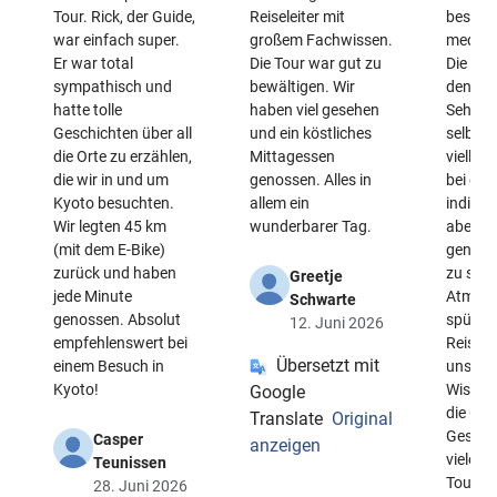
Tour. Rick, der Guide,
Reiseleiter mit
besond
war einfach super.
großem Fachwissen.
meditat
Er war total
Die Tour war gut zu
Die Zei
sympathisch und
bewältigen. Wir
den
hatte tolle
haben viel gesehen
Sehens
Geschichten über all
und ein köstliches
selbst v
die Orte zu erzählen,
Mittagessen
vielleic
die wir in und um
genossen. Alles in
bei ein
Kyoto besuchten.
allem ein
individ
Wir legten 45 km
wunderbarer Tag.
aber de
(mit dem E-Bike)
genug,
zurück und haben
zu sehe
Greetje
jede Minute
Atmosp
Schwarte
genossen. Absolut
spüren
12. Juni 2026
empfehlenswert bei
Reiselei
Übersetzt mit
einem Besuch in
uns au
Kyoto!
Wissen
Google
die Orte
Translate
Original
Geschi
Casper
anzeigen
vieles 
Teunissen
Tour is
28. Juni 2026