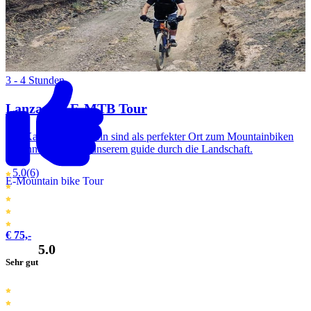
3 - 4 Stunden
Lanzarote E-MTB Tour
Die Kanarischen Inseln sind als perfekter Ort zum Mountainbiken
bekannt. Radle mit unserem guide durch die Landschaft.
5.0
(6)
E-Mountain bike Tour
€ 75,-
5.0
Sehr gut