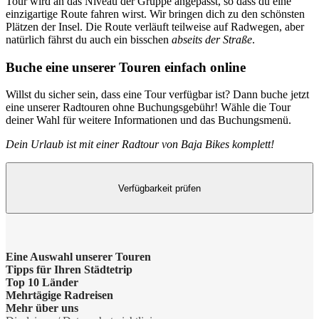
Tour wird an das Niveau der Gruppe angepasst, so dass du eine
einzigartige Route fahren wirst. Wir bringen dich zu den schönsten
Plätzen der Insel. Die Route verläuft teilweise auf Radwegen, aber
natürlich fährst du auch ein bisschen
abseits der Straße
.
Buche eine unserer Touren einfach online
Willst du sicher sein, dass eine Tour verfügbar ist? Dann buche jetzt
eine unserer Radtouren ohne Buchungsgebühr! Wähle die Tour
deiner Wahl für weitere Informationen und das Buchungsmenü.
Dein Urlaub ist mit einer Radtour von Baja Bikes komplett!
Verfügbarkeit prüfen
Eine Auswahl unserer Touren
Tipps für Ihren Städtetrip
Barcelona Highlights Tour
Top 10 Länder
Strände bei Athen
Mehrtägige Radreisen
Berlin Highlights Tour
Niederlande
Mehr über uns
Barcelonas Stadtteile