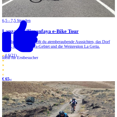
6,5 - 7,5 Stunden
Lanzarote Timanfaya e-Bike Tour
Auf dieser Tour genießt du atemberaubende Aussichten, das Dorf
Yaiza, das Timanfaya-Gebiet und die Weinregion La Geria.
4.6
(21)
Ideal für Erstbesucher
€ 65,-