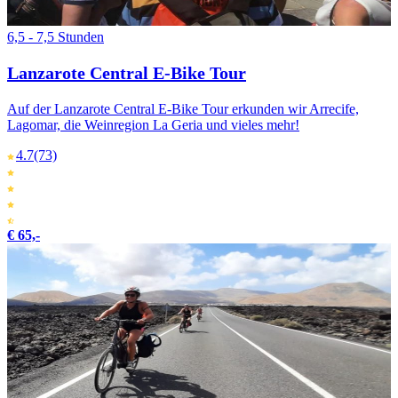
6,5 - 7,5 Stunden
Lanzarote Central E-Bike Tour
Auf der Lanzarote Central E-Bike Tour erkunden wir Arrecife,
Lagomar, die Weinregion La Geria und vieles mehr!
4.7
(73)
€ 65,-