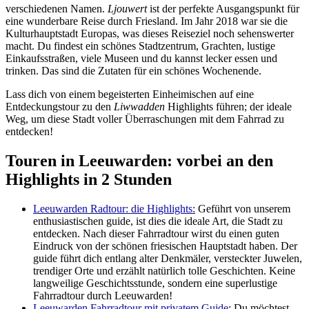
verschiedenen Namen.
Ljouwert
ist der perfekte Ausgangspunkt für
eine wunderbare Reise durch Friesland. Im Jahr 2018 war sie die
Kulturhauptstadt Europas, was dieses Reiseziel noch sehenswerter
macht. Du findest ein schönes Stadtzentrum, Grachten, lustige
Einkaufsstraßen, viele Museen und du kannst lecker essen und
trinken. Das sind die Zutaten für ein schönes Wochenende.
Lass dich von einem begeisterten Einheimischen auf eine
Entdeckungstour zu den
Liwwadden
Highlights führen; der ideale
Weg, um diese Stadt voller Überraschungen mit dem Fahrrad zu
entdecken!
Touren in Leeuwarden: vorbei an den
Highlights in 2 Stunden
Leeuwarden Radtour: die Highlights:
Geführt von unserem
enthusiastischen guide, ist dies die ideale Art, die Stadt zu
entdecken. Nach dieser Fahrradtour wirst du einen guten
Eindruck von der schönen friesischen Hauptstadt haben. Der
guide führt dich entlang alter Denkmäler, versteckter Juwelen,
trendiger Orte und erzählt natürlich tolle Geschichten. Keine
langweilige Geschichtsstunde, sondern eine superlustige
Fahrradtour durch Leeuwarden!
Leeuwarden Fahrradtour mit privatem Guide
: Du möchtest