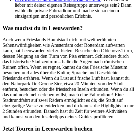
lieber mit deiner eigenen Reisegruppe unterwegs sein? Dann
wähle die private Fahrradtour und mache sie zu einem
einzigartigen und persönlichen Erlebnis.
Was machst du in Leeuwarden?
Auch wenn Frieslands Hauptstadt nicht mit weltberühmten
Sehenswürdigkeiten wie Amsterdam oder Rotterdam aufwarten
kann, hat Leeuwarden viel zu bieten. Besuche den Oldehove-Turm,
dessen Neigung an den Turm von Pisa erinnert. Schlendere durch
das historische Stadtzentrum – halte die Augen nach römischen
Ruinen offen. Wenn es regnet, kannst du das Friesische Museum
besuchen und alles über die Kultur, Sprache und Geschichte
Frieslands erfahren. Wenn du Lust auf frische Luft hast, kannst du
den Naturpark De Groene Ster, etwa 20 Minuten von der Stadt
entfernt, besuchen oder die friesischen Inseln erkunden. Wenn du all
das und noch mehr erleben willst, mach eine Fahrradtour! Eine
Stadtrundfahrt auf zwei Rädern ermöglicht es dir, die Stadt auf
einzigartige Weise zu entdecken und du kannst die Highlights in nur
2 Stunden erkunden. Danach hast du Zeit für weitere Aktivitäten
und kannst von den Insidertipps deines Guides profitieren.
Jetzt Touren in Leeuwarden buchen