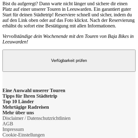
Bist du aufgeregt? Dann warte nicht länger und sichere dir einen
Platz auf einer unserer Touren in Leeuwarden. Ein garantiert guter
Start für deinen Städtetrip! Reserviere schnell und sicher, indem du
auf den Link oben oder auf das Foto klickst. Nach der Reservierung
erhältst du sofort eine Bestätigung mit allen Informationen.
Vervollständige dein Wochenende mit den Touren von Baja Bikes in
Leeuwarden!
Verfügbarkeit prüfen
Eine Auswahl unserer Touren
Tipps für Ihren Städtetrip
Barcelona Highlights Tour
Top 10 Länder
Strände bei Athen
Mehrtägige Radreisen
Berlin Highlights Tour
Niederlande
Mehr über uns
Barcelonas Stadtteile
Radreise Niederlande
Disclaimer / Datenschutzrichtlinien
Highlights von Paris
Deutschland
Gruppenreisen
AGB
Nahverkehr in Dublin
Radreise Amsterdam
Impressum
Private Tour Tallinn
England
Nachhaltigkeit
Cookie-Einstellungen
Shopping in Amsterdam