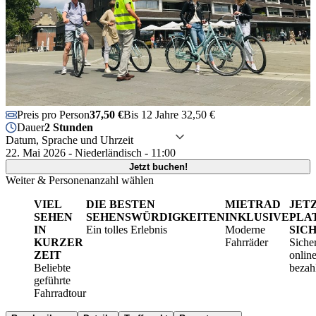
Preis pro Person
37,50 €
Bis 12 Jahre 32,50 €
Dauer
2 Stunden
Datum, Sprache und Uhrzeit
22. Mai 2026 - Niederländisch - 11:00
Jetzt buchen!
Weiter & Personenanzahl wählen
VIEL
DIE BESTEN
MIETRAD
JET
SEHEN
SEHENSWÜRDIGKEITEN
INKLUSIVE
PLA
IN
Ein tolles Erlebnis
Moderne
SIC
KURZER
Fahrräder
Siche
ZEIT
onlin
Beliebte
bezah
geführte
Fahrradtour