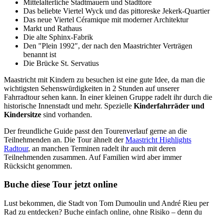
Mittelalterliche Stadtmauern und Stadttore
Das beliebte Viertel Wyck und das pittoreske Jekerk-Quartier
Das neue Viertel Céramique mit moderner Architektur
Markt und Rathaus
Die alte Sphinx-Fabrik
Den "Plein 1992″, der nach den Maastrichter Verträgen
benannt ist
Die Brücke St. Servatius
Maastricht mit Kindern zu besuchen ist eine gute Idee, da man die
wichtigsten Sehenswürdigkeiten in 2 Stunden auf unserer
Fahrradtour sehen kann. In einer kleinen Gruppe radelt ihr durch die
historische Innenstadt und mehr. Spezielle
Kinderfahrräder und
Kindersitze
sind vorhanden.
Der freundliche Guide passt den Tourenverlauf gerne an die
Teilnehmenden an. Die Tour ähnelt der
Maastricht Highlights
Radtour
, an manchen Terminen radelt ihr auch mit deren
Teilnehmenden zusammen. Auf Familien wird aber immer
Rücksicht genommen.
Buche diese Tour jetzt online
Lust bekommen, die Stadt von Tom Dumoulin und André Rieu per
Rad zu entdecken? Buche einfach online, ohne Risiko – denn du