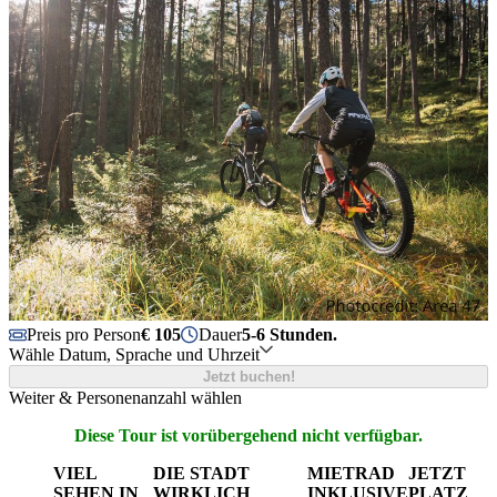
Preis pro Person
€ 105
Dauer
5-6 Stunden.
Wähle Datum, Sprache und Uhrzeit
Jetzt buchen!
Weiter & Personenanzahl wählen
Diese Tour ist vorübergehend nicht verfügbar.
VIEL
DIE STADT
MIETRAD
JETZT
SEHEN IN
WIRKLICH
INKLUSIVE
PLATZ