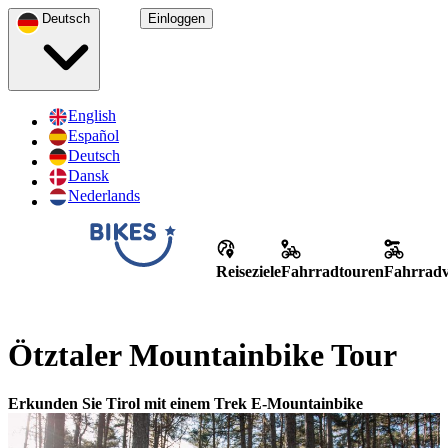
Deutsch
Einloggen
English
Español
Deutsch
Dansk
Nederlands
Reiseziele
Fahrradtouren
Fahrradv
Ötztaler Mountainbike Tour
Erkunden Sie Tirol mit einem Trek E-Mountainbike