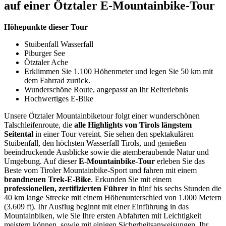
auf einer Ötztaler E-Mountainbike-Tour
Höhepunkte dieser Tour
Stuibenfall Wasserfall
Piburger See
Ötztaler Ache
Erklimmen Sie 1.100 Höhenmeter und legen Sie 50 km mit
dem Fahrrad zurück.
Wunderschöne Route, angepasst an Ihr Reiterlebnis
Hochwertiges E-Bike
Unsere Ötztaler Mountainbiketour folgt einer wunderschönen
Talschleifenroute, die
alle Highlights von Tirols längstem
Seitental
in einer Tour vereint. Sie sehen den spektakulären
Stuibenfall, den höchsten Wasserfall Tirols, und genießen
beeindruckende Ausblicke sowie die atemberaubende Natur und
Umgebung. Auf dieser
E-Mountainbike-Tour
erleben Sie das
Beste vom Tiroler Mountainbike-Sport und fahren mit einem
brandneuen Trek-E-Bike
. Erkunden Sie mit einem
professionellen, zertifizierten Führer
in fünf bis sechs Stunden die
40 km lange Strecke mit einem Höhenunterschied von 1.000 Metern
(3.609 ft). Ihr Ausflug beginnt mit einer Einführung in das
Mountainbiken, wie Sie Ihre ersten Abfahrten mit Leichtigkeit
meistern können, sowie mit einigen Sicherheitsanweisungen. Ihr