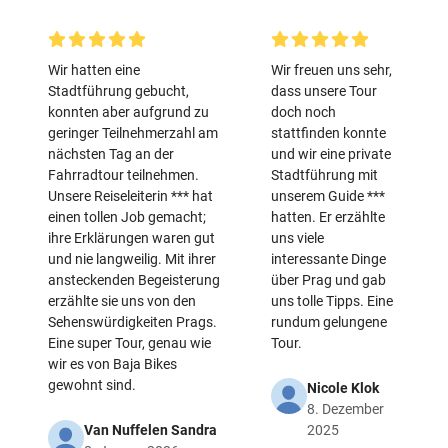
Wir hatten eine
Wir freuen uns sehr,
Stadtführung gebucht,
dass unsere Tour
konnten aber aufgrund zu
doch noch
geringer Teilnehmerzahl am
stattfinden konnte
nächsten Tag an der
und wir eine private
Fahrradtour teilnehmen.
Stadtführung mit
Unsere Reiseleiterin *** hat
unserem Guide ***
einen tollen Job gemacht;
hatten. Er erzählte
ihre Erklärungen waren gut
uns viele
und nie langweilig. Mit ihrer
interessante Dinge
ansteckenden Begeisterung
über Prag und gab
erzählte sie uns von den
uns tolle Tipps. Eine
Sehenswürdigkeiten Prags.
rundum gelungene
Eine super Tour, genau wie
Tour.
wir es von Baja Bikes
gewohnt sind.
Nicole Klok
8. Dezember
Van Nuffelen Sandra
2025