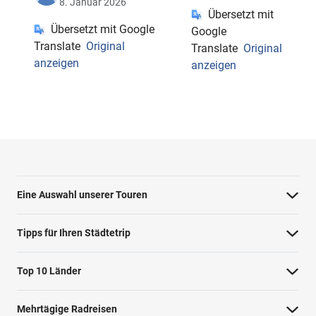
8. Januar 2026
Übersetzt mit
Übersetzt mit Google
Google
Translate
Original
Translate
Original
anzeigen
anzeigen
Eine Auswahl unserer Touren
Barcelona Highlights Tour
Tipps für Ihren Städtetrip
Berlin Highlights Tour
Strände bei Athen
Top 10 Länder
Highlights von Paris
Barcelonas Stadtteile
Niederlande
Private Tour Tallinn
Mehrtägige Radreisen