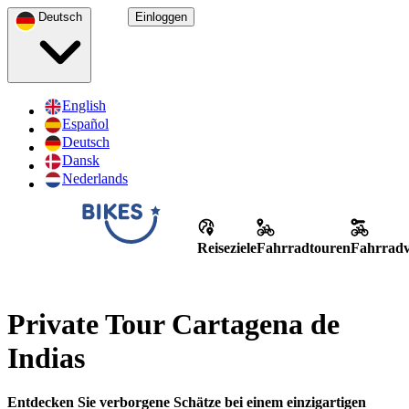
Deutsch
Einloggen
English
Español
Deutsch
Dansk
Nederlands
Reiseziele
Fahrradtouren
Fahrradv
Private Tour Cartagena de
Indias
Entdecken Sie verborgene Schätze bei einem einzigartigen