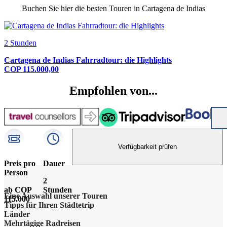
Buchen Sie hier die besten Touren in Cartagena de Indias
2 Stunden
Cartagena de Indias Fahrradtour: die Highlights
COP 115.000,00
Empfohlen von...
Verfügbarkeit prüfen
Preis pro
Dauer
Person
2
ab COP
Stunden
Eine Auswahl unserer Touren
115.000
Tipps für Ihren Städtetrip
Barcelona Highlights Tour
Länder
Strände bei Athen
Mehrtägige Radreisen