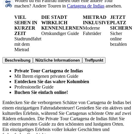
Wollen du ein Fahrrad mieten oder eine andere Tour
machen?
Andere Touren in
Cartagena de Indias
ansehen.
VIEL
DIE STADT
MIETRAD
JETZT
SEHEN IN
WIRKLICH
INKLUSIVE
PLATZ
KURZER
KENNENLERNEN
Moderne
SICHERN
ZEIT
Ortskundiger Guide
Fahrräder
Sicher
Stadtrundfahrt
online
mit dem
bezahlen
Mietrad
Beschreibung
Nützliche Informationen
Treffpunkt
Private Tour Cartagena de Indias
Mit Ihrem eigenen privaten Guide
Entdecken Sie das wahre Kolumbien
Professionelle Guide
Buchen Sie einfach online!
Entdecken Sie die verborgenen Schätze von Cartagena de Indias bei
einem einzigartigen Fahrradabenteuer! Genießen Sie ein aktives und
kulturelles Erlebnis, während Sie Cartagenas schönste Orte auf zwei
Rädern erkunden. Die Private Tour Cartagena de Indias führt Sie
mit einem privaten Guide zu den schönsten und lustigsten Orten.
Ein einzigartiges Erlebnis voller lokaler Geschichten und