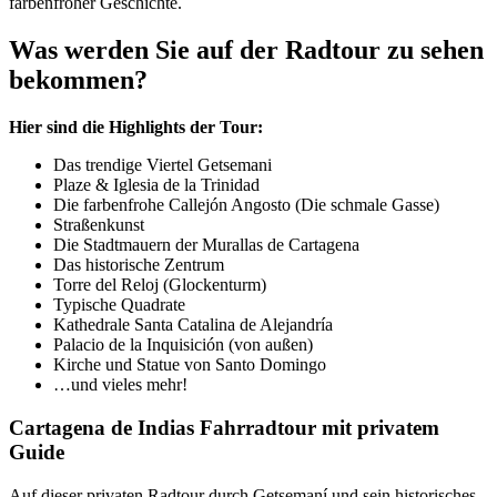
farbenfroher Geschichte.
Was werden Sie auf der Radtour zu sehen
bekommen?
Hier sind die Highlights der Tour:
Das trendige Viertel Getsemani
Plaze & Iglesia de la Trinidad
Die farbenfrohe Callejón Angosto (Die schmale Gasse)
Straßenkunst
Die Stadtmauern der Murallas de Cartagena
Das historische Zentrum
Torre del Reloj (Glockenturm)
Typische Quadrate
Kathedrale Santa Catalina de Alejandría
Palacio de la Inquisición (von außen)
Kirche und Statue von Santo Domingo
…und vieles mehr!
Cartagena de Indias Fahrradtour mit privatem
Guide
Auf dieser privaten Radtour durch Getsemaní und sein historisches