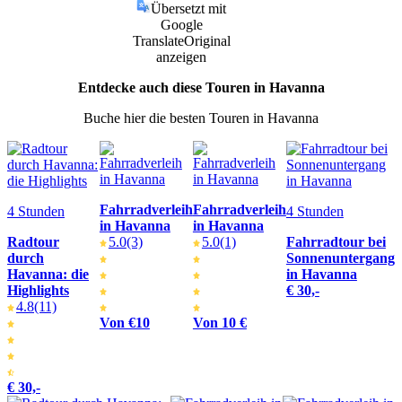
Übersetzt mit
Google
Translate
Original
anzeigen
Entdecke auch diese Touren in Havanna
Buche hier die besten Touren in Havanna
Fahrradverleih
Fahrradverleih
4 Stunden
4 Stunden
in Havanna
in Havanna
Radtour
5.0
(3)
5.0
(1)
Fahrradtour bei
durch
Sonnenuntergang
Havanna: die
in Havanna
Highlights
€ 30,-
4.8
(11)
Von €10
Von 10 €
€ 30,-