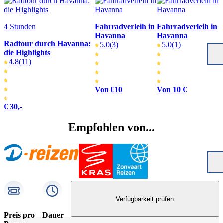
4 Stunden
Fahrradverleih in
Fahrradverleih in
Havanna
Havanna
Radtour durch Havanna:
5.0
(3)
5.0
(1)
die Highlights
4.8
(11)
Von €10
Von 10 €
€ 30,-
Empfohlen von...
Verfügbarkeit prüfen
Preis pro
Dauer