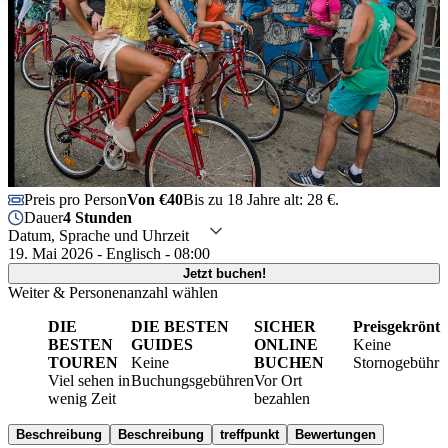
Preis pro Person
Von €40
Bis zu 18 Jahre alt: 28 €.
Dauer
4 Stunden
Datum, Sprache und Uhrzeit
19. Mai 2026 - Englisch - 08:00
Jetzt buchen!
Weiter & Personenanzahl wählen
DIE
DIE BESTEN
SICHER
Preisgekrönt
BESTEN
GUIDES
ONLINE
Keine
TOUREN
Keine
BUCHEN
Stornogebühr
Viel sehen in
Buchungsgebühren
Vor Ort
wenig Zeit
bezahlen
Beschreibung
Beschreibung
treffpunkt
Bewertungen