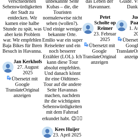
verschiedenen
unbekannte Seite
das Leben der
Guide. V
Sehenswürdigkeiten
Kubas – die, die
Havannaer.
Dank
der Stadt zu
Touristen
Petet
Ju
entdecken. Wir
normalerweise nicht
Scholte op
Paa
kamen eine halbe
sehen (wollen?).
Reimer
1. A
Stunde zu spät, was
Und einige weniger
23. Februar
2
aber kein Problem
bekannte Orte.
2025
war. Wir empfehlen
Emilio war ein super
Überset
Baja Bikes für Ihren
Reiseleiter und ein
Übersetzt mit
Googl
Besuch in Havanna.
noch besserer
Google
Translate
Or
Erzähler (LOL). Ich
Translate
Original
anzeig
Jan Kerkhofs
kann diese Tour
anzeigen
27. August
absolut empfehlen.
2025
Und danach könnt
Übersetzt mit
ihr eine Oldtimer-
Google
Tour auf die andere
Translate
Original
Seite Havannas
anzeigen
machen, nachdem
ihr die wichtigsten
Sehenswürdigkeiten
mit dem Fahrrad
erkundet habt. 😉👍🏼
Kees Huijer
23. April 2025