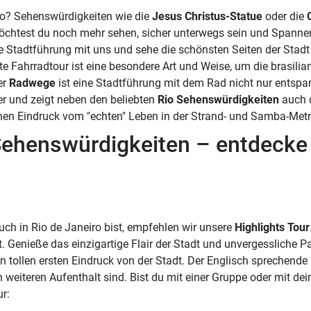
ro? Sehenswürdigkeiten wie die
Jesus Christus-Statue
oder die
öchtest du noch mehr sehen, sicher unterwegs sein und Spannen
e Stadtführung mit uns und sehe die schönsten Seiten der Stad
rte Fahrradtour ist eine besondere Art und Weise, um die brasilia
er
Radwege
ist eine Stadtführung mit dem Rad nicht nur entspan
er und zeigt neben den beliebten
Rio Sehenswürdigkeiten
auch d
nen Eindruck vom "echten" Leben in der Strand- und Samba-Metr
Sehenswürdigkeiten – entdecke 
h in Rio de Janeiro bist, empfehlen wir unsere
Highlights Tour
enieße das einzigartige Flair der Stadt und unvergessliche Pa
tollen ersten Eindruck von der Stadt. Der Englisch sprechende
en weiteren Aufenthalt sind. Bist du mit einer Gruppe oder mit de
r: