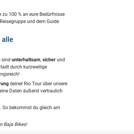
e zu 100 % an eure Bedürfnisse
er Reisegruppe und dem Guide
 alle
e sind
unterhaltsam
,
sicher
und
Stadt durch kurzweilige
ngsreich!
rung
deiner Rio Tour über unsere
deine Daten äußerst vertraulich
s. So bekommst du gleich am
n Baja Bikes!