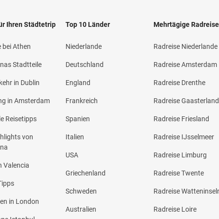
ür Ihren Städtetrip
Top 10 Länder
Mehrtägige Radreis
 bei Athen
Niederlande
Radreise Niederlande
nas Stadtteile
Deutschland
Radreise Amsterdam
ehr in Dublin
England
Radreise Drenthe
ng in Amsterdam
Frankreich
Radreise Gaasterlan
le Reisetipps
Spanien
Radreise Friesland
hlights von
Italien
Radreise IJsselmeer
ona
USA
Radreise Limburg
n Valencia
Griechenland
Radreise Twente
Tipps
Schweden
Radreise Watteninsel
en in London
Australien
Radreise Loire