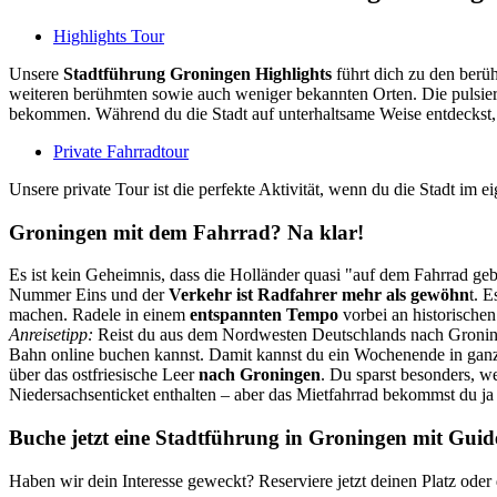
Highlights Tour
Unsere
Stadtführung Groningen Highlights
führt dich zu den berü
weiteren berühmten sowie auch weniger bekannten Orten. Die pulsieren
bekommen. Während du die Stadt auf unterhaltsame Weise entdeckst,
Private Fahrradtour
Unsere private Tour ist die perfekte Aktivität, wenn du die Stadt im 
Groningen mit dem Fahrrad? Na klar!
Es ist kein Geheimnis, dass die Holländer quasi "auf dem Fahrrad 
Nummer Eins und der
Verkehr ist Radfahrer mehr als gewöhn
t. E
machen. Radele in einem
entspannten Tempo
vorbei an historische
Anreisetipp:
Reist du aus dem Nordwesten Deutschlands nach Groninge
Bahn online buchen kannst. Damit kannst du ein Wochenende in gan
über das ostfriesische Leer
nach Groningen
. Du sparst besonders, w
Niedersachsenticket enthalten – aber das Mietfahrrad bekommst du ja
Buche jetzt eine Stadtführung in Groningen mit Gui
Haben wir dein Interesse geweckt? Reserviere jetzt deinen Platz ode