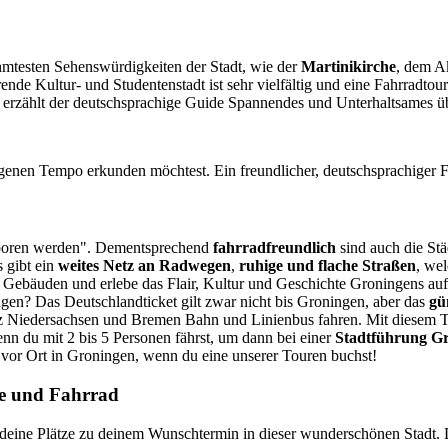
hmtesten Sehenswürdigkeiten der Stadt, wie der
Martinikirche
, dem A
de Kultur- und Studentenstadt ist sehr vielfältig und eine Fahrradtou
 erzählt der deutschsprachige Guide Spannendes und Unterhaltsames ü
eigenen Tempo erkunden möchtest. Ein freundlicher, deutschsprachiger F
geboren werden". Dementsprechend
fahrradfreundlich
sind auch die Stä
s gibt ein
weites Netz an Radwegen
,
ruhige und flache Straßen
, wel
n Gebäuden und erlebe das Flair, Kultur und Geschichte Groningens auf
n? Das Deutschlandticket gilt zwar nicht bis Groningen, aber das
gü
z Niedersachsen und Bremen Bahn und Linienbus fahren. Mit diesem T
enn du mit 2 bis 5 Personen fährst, um dann bei einer
Stadtführung G
 vor Ort in Groningen, wenn du eine unserer Touren buchst!
de und Fahrrad
r deine Plätze zu deinem Wunschtermin in dieser wunderschönen Stadt. 