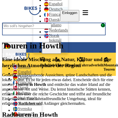
Español
Deutsch
Einloggen
Français
Dansk
Italiano
Nederlands
Norsk
bokmål
Touren in Howth
Svenska
Einloggen
Português
Deutsch
Eine ideale Mischung aus Natur, Kultur und der
herzlichen Atmosphäre der Region
Reiseziele
Fahrradtouren
Fahrradverleih
Mountai
English
Touren
Español
Genieße atemberaubende Aussichten, grüne Landschaften und die
Deutsch
lokale Kultur. Es ist für jeden etwas dabei. Entscheide dich für eine
Français
unserer
Touren in Howth
und entdecke das wahre Irland auf die
Dansk
angenehmste Art und Weise. Du lernst historische Stätten kennen,
Italiano
erfährst alles über die reiche Geschichte und triffst auf freundliche
Nederlands
Einheimische. Eine fahrradfreundliche Umgebung, ideal für
erfahrene Radfahrer und Anfänger gleichermaßen.
Norsk bokmål
Svenska
Radtouren in Howth
Português