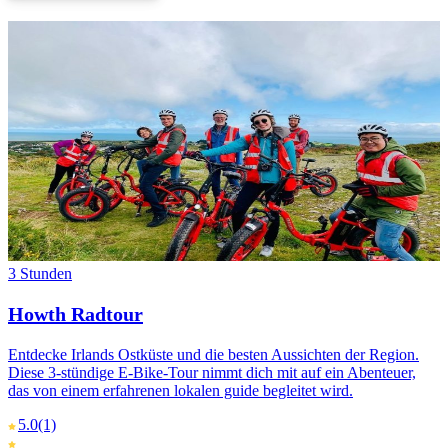
3 Stunden
Howth Radtour
Entdecke Irlands Ostküste und die besten Aussichten der Region.
Diese 3-stündige E-Bike-Tour nimmt dich mit auf ein Abenteuer,
das von einem erfahrenen lokalen guide begleitet wird.
5.0
(1)