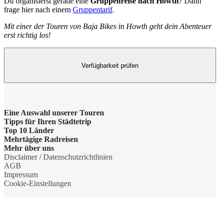
Du organisierst gerade eine
Gruppenreise nach Howth
? Dann
frage hier nach einem
Gruppentarif
.
Mit einer der Touren von Baja Bikes in Howth geht dein Abenteuer
erst richtig los!
Verfügbarkeit prüfen
Eine Auswahl unserer Touren
Tipps für Ihren Städtetrip
Barcelona Highlights Tour
Top 10 Länder
Strände bei Athen
Mehrtägige Radreisen
Berlin Highlights Tour
Niederlande
Mehr über uns
Barcelonas Stadtteile
Radreise Niederlande
Disclaimer / Datenschutzrichtlinien
Highlights von Paris
Deutschland
Gruppenreisen
AGB
Nahverkehr in Dublin
Radreise Amsterdam
Impressum
Private Tour Tallinn
England
Nachhaltigkeit
Cookie-Einstellungen
Shopping in Amsterdam
Radreise Drenthe
Rom mit dem Fahrrad
Frankreich
Partner werden
Marseille Reisetipps
Radreise Gaasterland
Maastricht Fahrradtour
Spanien
Das Baja Bikes Team