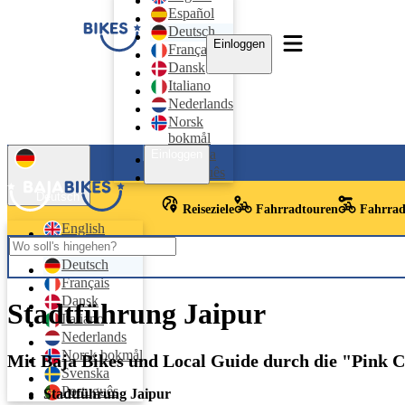
Español
Deutsch
Einloggen
Français
Dansk
Italiano
Nederlands
Norsk
bokmål
Svenska
Einloggen
Português
Deutsch
Reiseziele
Fahrradtouren
Fahrrad
English
Español
Deutsch
Français
Dansk
Stadtführung Jaipur
Italiano
Nederlands
Norsk bokmål
Mit Baja Bikes und Local Guide durch die "Pink C
Svenska
Português
Stadtführung Jaipur