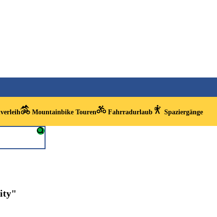
verleih
Mountainbike Touren
Fahrradurlaub
Spaziergänge
ity"