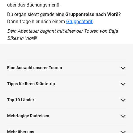
über das Buchungsmenü.
Du organisierst gerade eine
Gruppenreise nach Vlorë
?
Dann frage hier nach einem
Gruppentarif
.
Dein Abenteuer beginnt mit einer der Touren von Baja
Bikes in Vlorë!
Eine Auswahl unserer Touren
Barcelona Highlights Tour
Tipps für Ihren Städtetrip
Berlin Highlights Tour
Strände bei Athen
Top 10 Länder
Highlights von Paris
Barcelonas Stadtteile
Niederlande
Private Tour Tallinn
Mehrtägige Radreisen
Nahverkehr in Dublin
Deutschland
Rom mit dem Fahrrad
Radreise Niederlande
Shopping in Amsterdam
Mehr über uns