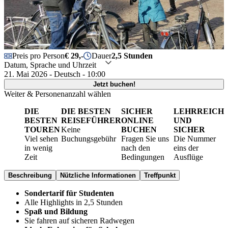
Preis pro Person
€ 29,-
Dauer
2,5 Stunden
Datum, Sprache und Uhrzeit
21. Mai 2026 - Deutsch - 10:00
Jetzt buchen!
Weiter & Personenanzahl wählen
DIE
DIE BESTEN
SICHER
LEHRREICH
BESTEN
REISEFÜHRER
ONLINE
UND
TOUREN
Keine
BUCHEN
SICHER
Viel sehen
Buchungsgebühr
Fragen Sie uns
Die Nummer
in wenig
nach den
eins der
Zeit
Bedingungen
Ausflüge
Beschreibung
Nützliche Informationen
Treffpunkt
Sondertarif für Studenten
Alle Highlights in 2,5 Stunden
Spaß und Bildung
Sie fahren auf sicheren Radwegen