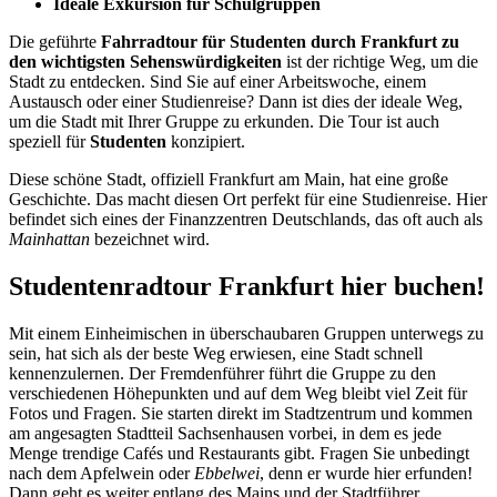
Ideale Exkursion für Schulgruppen
Die geführte
Fahrradtour für Studenten durch
Frankfurt
zu
den wichtigsten Sehenswürdigkeiten
ist der richtige Weg, um die
Stadt zu entdecken. Sind Sie auf einer Arbeitswoche, einem
Austausch oder einer Studienreise? Dann ist dies der ideale Weg,
um die Stadt mit Ihrer Gruppe zu erkunden. Die Tour ist auch
speziell für
Studenten
konzipiert.
Diese schöne Stadt, offiziell Frankfurt am Main, hat eine große
Geschichte. Das macht diesen Ort perfekt für eine Studienreise. Hier
befindet sich eines der Finanzzentren Deutschlands, das oft auch als
Mainhattan
bezeichnet wird.
Studentenradtour Frankfurt hier buchen!
Mit einem Einheimischen in überschaubaren Gruppen unterwegs zu
sein, hat sich als der beste Weg erwiesen, eine Stadt schnell
kennenzulernen. Der Fremdenführer führt die Gruppe zu den
verschiedenen Höhepunkten und auf dem Weg bleibt viel Zeit für
Fotos und Fragen. Sie starten direkt im Stadtzentrum und kommen
am angesagten Stadtteil Sachsenhausen vorbei, in dem es jede
Menge trendige Cafés und Restaurants gibt. Fragen Sie unbedingt
nach dem Apfelwein oder
Ebbelwei
, denn er wurde hier erfunden!
Dann geht es weiter entlang des Mains und der Stadtführer