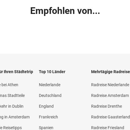
Empfohlen von...
ür Ihren Städtetrip
Top 10 Länder
Mehrtägige Radreis
 bei Athen
Niederlande
Radreise Niederlande
nas Stadtteile
Deutschland
Radreise Amsterdam
ehr in Dublin
England
Radreise Drenthe
ng in Amsterdam
Frankreich
Radreise Gaasterlan
le Reisetipps
Spanien
Radreise Friesland