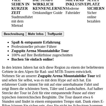
SEHEN IN
WIRKLICH
INKLUSIVE
PLATZ
KURZER
KENNENLERNEN
Moderne
SICHERN
ZEIT
Ortskundiger Guide
Fahrräder
Sicher
Stadtrundfahrt
online
mit dem
bezahlen
Mietrad
Beschreibung
Mehr Infos
Treffpunkt
Spaß & entspannte Erfahrung
Professioneller privater Führer
Zugspitz Arena Mountainbike Tour
100% auf Ihre Bedürfnisse zugeschnitten
Buchen Sie einfach online!
In den letzten Jahren hat sich diese Region zu einem der beliebtesten
Gebiete in den Alpen für Rad- und MTB-Touren entwickelt.
Nehmen Sie an unserer
Zugspitz Arena Mountainbike Tour
teil
und sehen Sie selbst, was es mit dem Hype auf sich hat. Ein
erfahrener Guide nimmt Sie mit auf eine unterhaltsame Fahrt und
zeigt Ihnen die schönsten Seen, Täler und Landschaften. Auf halber
Strecke der Tour ist Zeit für eine entspannende Pause auf einer
typischen österreichischen Berghütte. Die Tour dauert etwa 6
Stunden und findet in einem entspannten Tempo statt. Dank eines E-
Bikes können Sie sicher sein, dass Sie nicht ins Schwitzen kommen