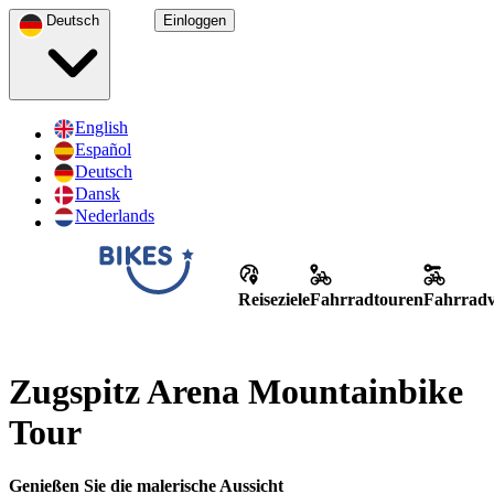
Deutsch
Einloggen
English
Español
Deutsch
Dansk
Nederlands
Reiseziele
Fahrradtouren
Fahrradv
Zugspitz Arena Mountainbike
Tour
Genießen Sie die malerische Aussicht