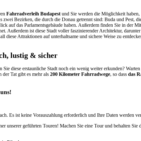
ren
Fahrradverleih Budapest
und Sie werden die Möglichkeit haben,
us zwei Bezirken, die durch die Donau getrennt sind: Buda und Pest, d
lick auf das Parlamentsgebäude haben. Außerdem finden Sie in der Mitt
et. Außerdem ist diese Stadt voller faszinierender Architektur, darunt
 all diese Attraktionen auf unterhaltsame und sichere Weise zu entdec
h, lustig & sicher
Sie diese erstaunliche Stadt noch ein wenig weiter erkunden? Warten S
 der Tat gibt es mehr als
200 Kilometer Fahrradwege
, so dass
das R
 uns!
ach. Es ist keine Vorauszahlung erforderlich und Ihre Daten werden ver
er unserer geführten Touren! Machen Sie eine Tour und behalten Sie d