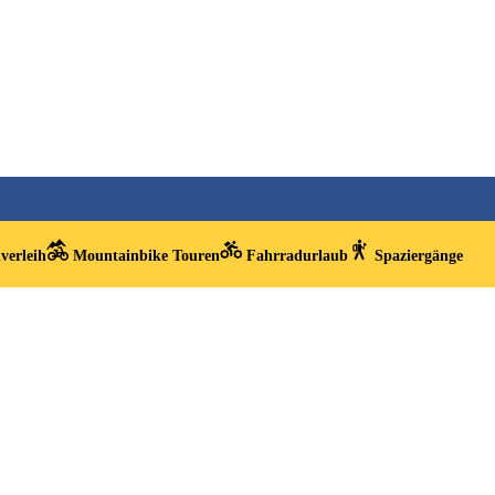
verleih
Mountainbike Touren
Fahrradurlaub
Spaziergänge