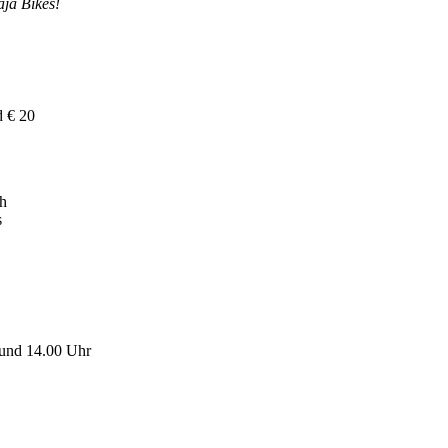
aja Bikes!
d € 20
ch
s
und 14.00 Uhr