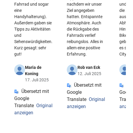
Fahrrad und sogar
nachdem wir unser
und die
eine
Ziel angegeben
die Sta
Handyhalterung).
hatten. Entspannte
ausrei
Außerdem gaben sie
Atmosphäre. Auch
Abholpu
Tipps zu Aktivitäten
die Rückgabe des
Hinweis
und
Fahrrads verlief
Bikes z
Sehenswürdigkeiten.
reibungslos. Alles in
geben S
Kurz gesagt: sehr
allem eine positive
es sic
gut!
Erfahrung.
City Cy
Maria de
Rob van Eck
M
Koning
12. Juli 2025
3
17. Juli 2025
Übersetzt mit
Übe
Übersetzt mit
Google
Googl
Google
Translate
Original
Transl
Translate
Original
anzeigen
anzei
anzeigen