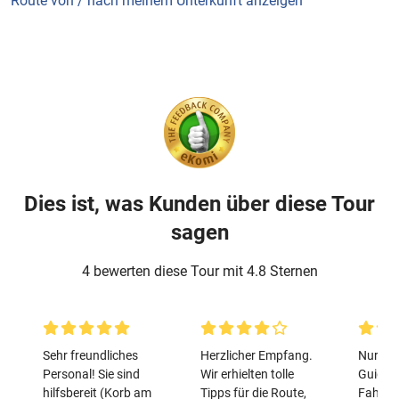
Route von / nach meinem Unterkunft anzeigen
Dies ist, was Kunden über diese Tour
sagen
4 bewerten diese Tour mit 4.8 Sternen
Sehr freundliches
Herzlicher Empfang.
Nur Lei
Personal! Sie sind
Wir erhielten tolle
Guide):
hilfsbereit (Korb am
Tipps für die Route,
Fahrrä