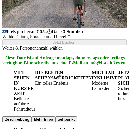
Preis pro Person
€ 55,-
Dauer
3 Stunden
Wähle Datum, Sprache und Uhrzeit
Jetzt buchen!
Weiter & Personenanzahl wählen
Diese Tour ist auf Anfrage montags, donnerstags oder freitags
verfügbar. Bitte schreibe uns eine E-Mail an info@bajabikes.eu.
VIEL
DIE BESTEN
MIETRAD
JET
SEHEN
SEHENSWÜRDIGKEITEN
INKLUSIVE
PLA
IN
Ein tolles Erlebnis
Moderne
SIC
KURZER
Fahrräder
Siche
ZEIT
onlin
Beliebte
bezah
geführte
Fahrradtour
Beschreibung
Mehr Infos
treffpunkt