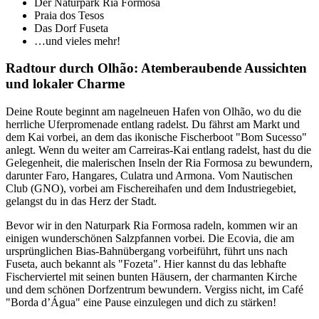
Der Naturpark Ria Formosa
Praia dos Tesos
Das Dorf Fuseta
…und vieles mehr!
Radtour durch Olhão: Atemberaubende Aussichten
und lokaler Charme
Deine Route beginnt am nagelneuen Hafen von Olhão, wo du die
herrliche Uferpromenade entlang radelst. Du fährst am Markt und
dem Kai vorbei, an dem das ikonische Fischerboot "Bom Sucesso"
anlegt. Wenn du weiter am Carreiras-Kai entlang radelst, hast du die
Gelegenheit, die malerischen Inseln der Ria Formosa zu bewundern,
darunter Faro, Hangares, Culatra und Armona. Vom Nautischen
Club (GNO), vorbei am Fischereihafen und dem Industriegebiet,
gelangst du in das Herz der Stadt.
Bevor wir in den Naturpark Ria Formosa radeln, kommen wir an
einigen wunderschönen Salzpfannen vorbei. Die Ecovia, die am
ursprünglichen Bias-Bahnübergang vorbeiführt, führt uns nach
Fuseta, auch bekannt als "Fozeta". Hier kannst du das lebhafte
Fischerviertel mit seinen bunten Häusern, der charmanten Kirche
und dem schönen Dorfzentrum bewundern. Vergiss nicht, im Café
"Borda d’Água" eine Pause einzulegen und dich zu stärken!