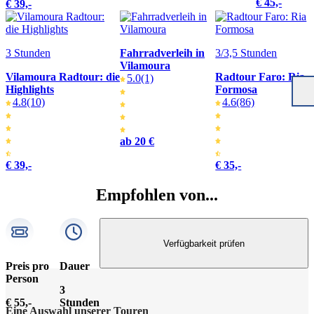
€ 45,-
€ 39,-
3 Stunden
Fahrradverleih in
3/3,5 Stunden
Vilamoura
Vilamoura Radtour: die
Radtour Faro: Ria
5.0
(1)
Highlights
Formosa
4.8
(10)
4.6
(86)
ab 20 €
€ 39,-
€ 35,-
Empfohlen von...
Verfügbarkeit prüfen
Preis pro
Dauer
Person
3
€ 55,-
Stunden
Eine Auswahl unserer Touren