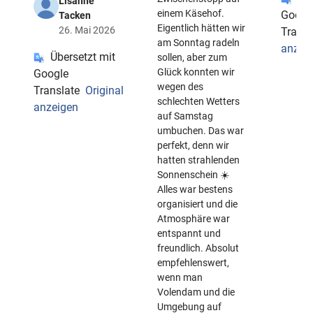
Lisanne
einem Käsehof.
Googl
Tacken
Eigentlich hätten wir
26. Mai 2026
Transl
am Sonntag radeln
anzei
Übersetzt mit
sollen, aber zum
Glück konnten wir
Google
wegen des
Translate
Original
schlechten Wetters
anzeigen
auf Samstag
umbuchen. Das war
perfekt, denn wir
hatten strahlenden
Sonnenschein ☀️
Alles war bestens
organisiert und die
Atmosphäre war
entspannt und
freundlich. Absolut
empfehlenswert,
wenn man
Volendam und die
Umgebung auf