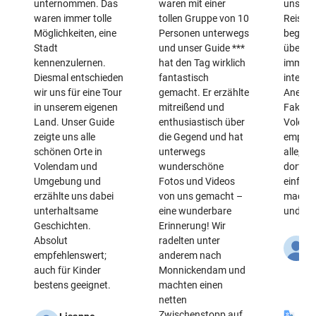
unternommen. Das
waren mit einer
unsere
waren immer tolle
tollen Gruppe von 10
Reisefü
Möglichkeiten, eine
Personen unterwegs
begeist
Stadt
und unser Guide ***
überra
kennenzulernen.
hat den Tag wirklich
immer 
Diesmal entschieden
fantastisch
interes
wir uns für eine Tour
gemacht. Er erzählte
Anekdo
in unserem eigenen
mitreißend und
Fakten
Land. Unser Guide
enthusiastisch über
Volend
zeigte uns alle
die Gegend und hat
empfeh
schönen Orte in
unterwegs
alle, di
Volendam und
wunderschöne
dorthin
Umgebung und
Fotos und Videos
einfach
erzählte uns dabei
von uns gemacht –
macht 
unterhaltsame
eine wunderbare
und ist 
Geschichten.
Erinnerung! Wir
Absolut
radelten unter
R
empfehlenswert;
anderem nach
B
auch für Kinder
Monnickendam und
1
bestens geeignet.
machten einen
2
netten
Übe
Zwischenstopp auf