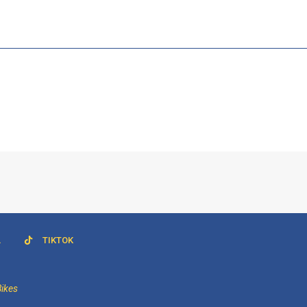
L
TIKTOK
Bikes