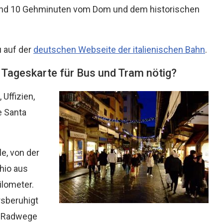
 rund 10 Gehminuten vom Dom und dem historischen
u auf der
deutschen Webseite der italienischen Bahn
.
e Tageskarte für Bus und Tram nötig?
Uffizien,
e Santa
le, von der
hio aus
ilometer.
rsberuhigt
e Radwege