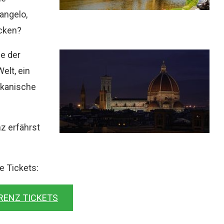
angelo,
ecken?
ne der
elt, ein
skanische
z erfährst
ne Tickets:
RENZ TICKETS