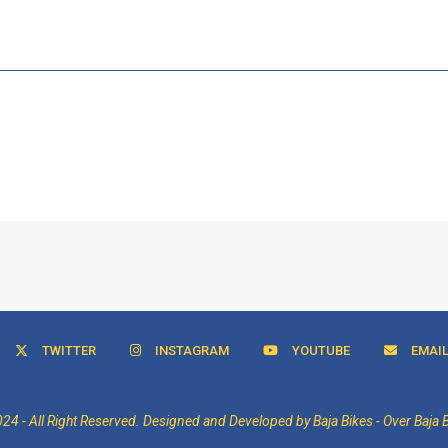
TWITTER
INSTAGRAM
YOUTUBE
EMAI
4 - All Right Reserved. Designed and Developed by Baja Bikes -
Over Baja 