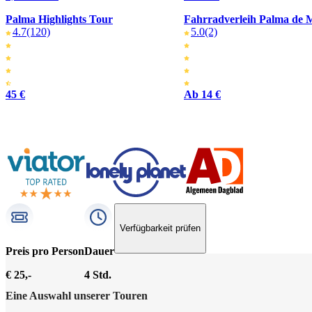
Palma Highlights Tour
Fahrradverleih Palma de 
4.7
(120)
5.0
(2)
45 €
Ab 14 €
Verfügbarkeit prüfen
Preis pro Person
Dauer
€ 25,-
4 Std.
Eine Auswahl unserer Touren