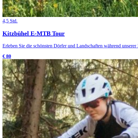
4,5 Std.
Kitzbühel E-MTB Tour
Erleben Sie die schönsten Dörfer und Landschaften während unserer
€ 80