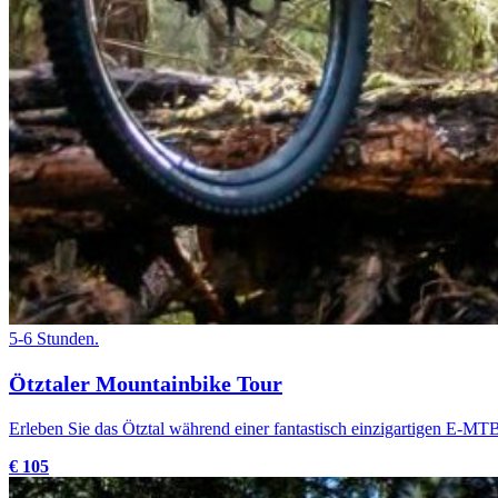
5-6 Stunden.
Ötztaler Mountainbike Tour
Erleben Sie das Ötztal während einer fantastisch einzigartigen E-MT
€ 105