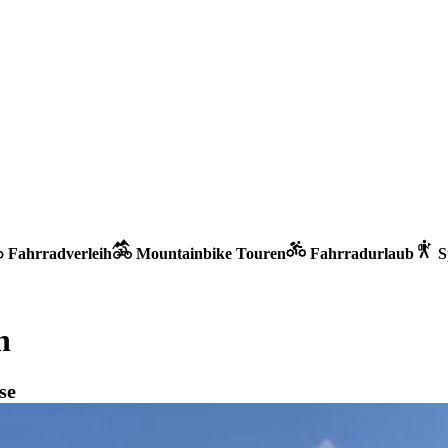
Fahrradverleih
Mountainbike Touren
Fahrradurlaub
S
h
se