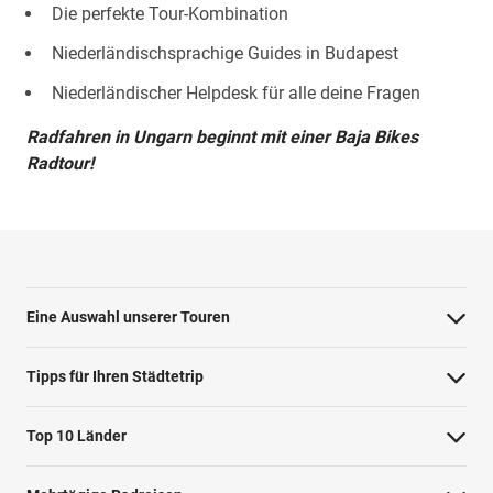
Die perfekte Tour-Kombination
Niederländischsprachige Guides in Budapest
Niederländischer Helpdesk für alle deine Fragen
Radfahren in Ungarn beginnt mit einer Baja Bikes
Radtour!
Eine Auswahl unserer Touren
Barcelona Highlights Tour
Tipps für Ihren Städtetrip
Berlin Highlights Tour
Strände bei Athen
Top 10 Länder
Highlights von Paris
Barcelonas Stadtteile
Niederlande
Private Tour Tallinn