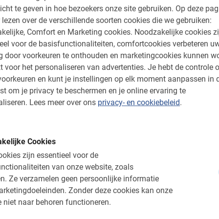
an
icht te geven in hoe bezoekers onze site gebruiken.
Dubh Linn Gardens
Op deze pag
 lezen over de verschillende soorten cookies die we gebruiken:
En nog veel meer…
kelijke, Comfort en Marketing cookies.
Noodzakelijke cookies zi
eel voor de basisfunctionaliteiten, comfortcookies verbeteren u
ng door voorkeuren te onthouden en marketingcookies kunnen w
er bekende bezienswaardigheden, waardoor
t voor het personaliseren van advertenties.
Je hebt de controle o
 compleet beeld geeft van deze heerlijke stad.
oorkeuren en kunt je instellingen op elk moment aanpassen in 
ren gids meer over de plek. Hierdoor hoor je
st om je privacy te beschermen en je online ervaring te
torie en de cultuur. Ook krijg je uitgebreid de
liseren.
Lees meer over ons
privacy- en cookiebeleid
.
 het thuisfront te laten zien waar je geweest
kelijke Cookies
okies zijn essentieel voor de
nctionaliteiten van onze website, zoals
leukste manier om de stad te
n.
Ze verzamelen geen persoonlijke informatie
arketingdoeleinden.
Zonder deze cookies kan onze
 niet naar behoren functioneren.
zellige stad. Behalve de brouwerijen en