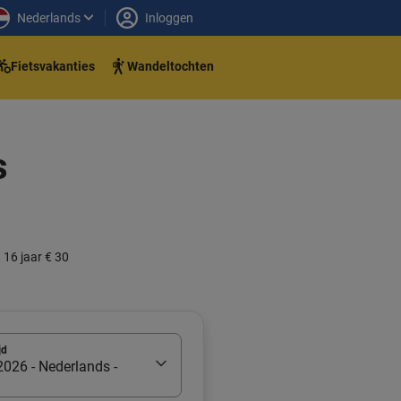
Nederlands
Inloggen
Fietsvakanties
Wandeltochten
s
 16 jaar € 30
jd
026 - Nederlands -