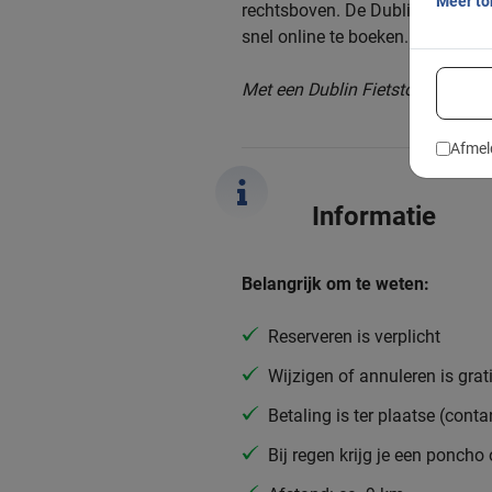
Meer t
rechtsboven. De Dublin fietstour 
snel online te boeken. Dus waar
Met een Dublin Fietstour van Baj
Afmel
Informatie
Belangrijk om te weten:
Reserveren is verplicht
Wijzigen of annuleren is grat
Betaling is ter plaatse (conta
Bij regen krijg je een poncho