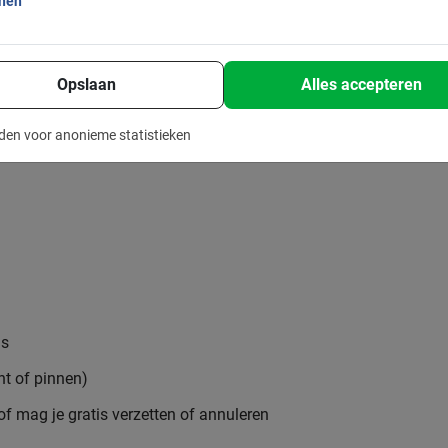
onen
is geheel zonder reserveringskosten, veilig en
 wacht je nog op?
a Bikes waan je je een echte local!
Opslaan
Alles accepteren
den voor anonieme statistieken
is
nt of pinnen)
 of mag je gratis verzetten of annuleren