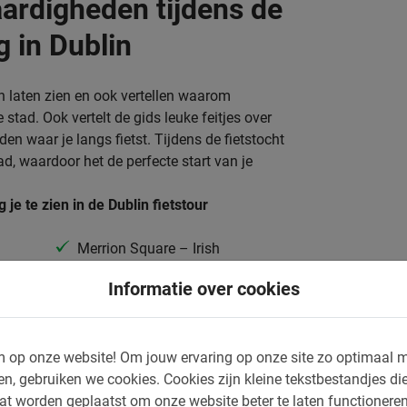
ardigheden tijdens de
g in Dublin
n laten zien en ook vertellen waarom
 stad. Ook vertelt de gids leuke feitjes over
n waar je langs fietst. Tijdens de fietstocht
ad, waardoor het de perfecte start van je
je te zien in de Dublin fietstour
Merrion Square – Irish
Parliament
Informatie over cookies
Charlottes Quay – Docklands
River Liffey – Samuel Beckett
 op onze website!
Bridge
Om jouw ervaring op onze site zo optimaal m
en, gebruiken we cookies.
Cookies zijn kleine tekstbestandjes die
Famine Memorial & Famine Ship
at worden geplaatst om onze website beter te laten functionere