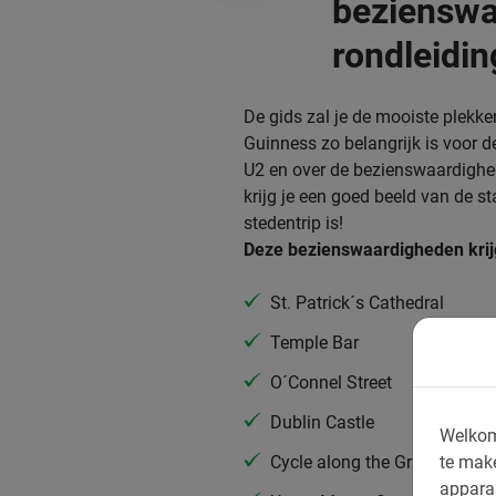
bezienswa
rondleidin
De gids zal je de mooiste plekke
Guinness zo belangrijk is voor de
U2 en over de bezienswaardighede
krijg je een goed beeld van de st
stedentrip is!
Deze bezienswaardigheden krijg 
St. Patrick´s Cathedral
Temple Bar
O´Connel Street
Dublin Castle
Welkom
Cycle along the Grand Canal
te mak
appara