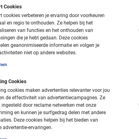
lekker en kun je er uitstekend shoppen. Om te
t Cookies
e verblijf in de hoofdstad van Ierland is het
 cookies verbeteren je ervaring door voorkeuren
innen met deze leuke fietstour.
Tip:
vergeet de
aal en regio te onthouden.
Ze helpen bij het
e plekjes van de stad te vragen. Zo weet je
aliseren van functies en het onthouden van
rest van je verblijf!
singen die je hebt gedaan.
Deze cookies
elen geanonimiseerde informatie en volgen je
vanaf 8 jaar voor wie zelf fietst. Voor kleinere
ctiviteiten niet op andere websites.
chikbaar.
onen
ing Cookies
nline
ng cookies maken advertenties relevanter voor jou
n de effectiviteit van advertentiecampagnes.
Ze
en comfortabele fiets beschikbaar is op de dag
 ingesteld door reclame netwerken met onze
n te raden online te reserveren. In verband met
mming en kunnen je surfgedrag delen met andere
our verplicht om een helm en hesje te dragen.
aties.
Deze cookies helpen bij het bieden van
e advertentie-ervaringen.
eer jouw plek via het boekingsmenu