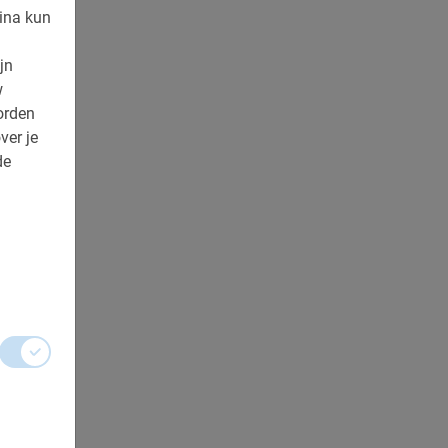
ina kun
jn
w
orden
ver je
de