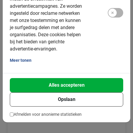
advertentiecampagnes.
Ze worden
ingesteld door reclame netwerken
met onze toestemming en kunnen
je surfgedrag delen met andere
organisaties.
Deze cookies helpen
bij het bieden van gerichte
advertentie-ervaringen.
Meer tonen
Alles accepteren
Victoria
Opslaan
Fietsen in Victoria - fiets door Vancouver island langs de
Dallas kustlijn met een gids. Een eco-friendly manier van
Afmelden voor anonieme statistieken
sightseeing.