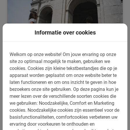
Informatie over cookies
Welkom op onze website!
Om jouw ervaring op onze
site zo optimaal mogelijk te maken, gebruiken we
cookies.
Cookies zijn kleine tekstbestandjes die op je
Quebec
apparaat worden geplaatst om onze website beter te
laten functioneren en om ons inzicht te geven in hoe
Fietsen in Quebec - op de fiets met een local door deze
Canadese Franse stad. Een unieke manier om de stad te
bezoekers onze site gebruiken.
Op deze pagina kun je
ontdekken.
meer lezen over de verschillende soorten cookies die
we gebruiken: Noodzakelijke, Comfort en Marketing
cookies.
Noodzakelijke cookies zijn essentieel voor de
basisfunctionaliteiten, comfortcookies verbeteren uw
ervaring door voorkeuren te onthouden en