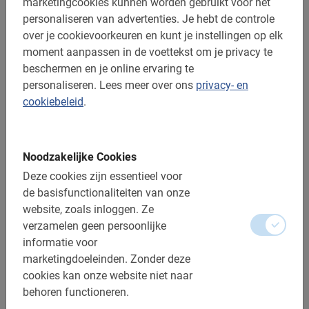
marketingcookies kunnen worden gebruikt voor het
personaliseren van advertenties.
Je hebt de controle
over je cookievoorkeuren en kunt je instellingen op elk
moment aanpassen in de voettekst om je privacy te
beschermen en je online ervaring te
personaliseren.
Lees meer over ons
privacy- en
cookiebeleid
.
Noodzakelijke Cookies
Deze cookies zijn essentieel voor
Toronto
de basisfunctionaliteiten van onze
website, zoals inloggen.
Ze
Fietsen in Toronto - fiest mee en ontdek zelf waarom je deze
verzamelen geen persoonlijke
fietstour niet mag missen! Je leert de stad in maar een paar
uur tijd kennen.
informatie voor
marketingdoeleinden.
Zonder deze
cookies kan onze website niet naar
behoren functioneren.