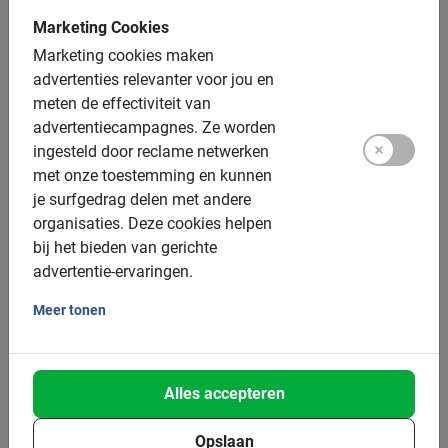
Marketing Cookies
Marketing cookies maken
advertenties relevanter voor jou en
meten de effectiviteit van
advertentiecampagnes.
Ze worden
ingesteld door reclame netwerken
3 uur
met onze toestemming en kunnen
Gouden Hoorn Privégids Fietstour
je surfgedrag delen met andere
organisaties.
Deze cookies helpen
Wil je fietsen in Istanbul langs de Gouden Hoorn met je
bij het bieden van gerichte
eigen groep? Dat kan! Doe deze authentieke fietstour met
advertentie-ervaringen.
privégids.
5.0
(5)
V.a. € 85,-
Meer tonen
Alles accepteren
Heel goed
5.0
Opslaan