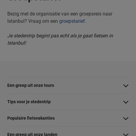
Bezig met de organisatie van een groepsreis naar
Istanbul? Vraag om een
groepstarief
.
Je stedentrip begint pas echt als je gaat fietsen in
Istanbul!
Een greep uit onze tours
Barcelona Panorama tour
Tips voor je stedentrip
Dubai Highlights fietstour
Wat te doen in Amsterdam
Populaire fietsvakanties
Dublin fietstour
Wat te doen in Barcelona
Fietsvakantie Duitsland
Kaapstad Township tour
Een greep uit onze landen