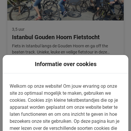
3,5 uur
Istanbul Gouden Hoorn Fietstocht
Fiets in Istanbul langs de Gouden Hoorn en ga off the
beaten track. Unieke, leuke en veilige fietstour in deze
wereldstad.
4.9
(15)
Informatie over cookies
€ 80,-
Welkom op onze website!
Om jouw ervaring op onze
site zo optimaal mogelijk te maken, gebruiken we
cookies.
Cookies zijn kleine tekstbestandjes die op je
apparaat worden geplaatst om onze website beter te
laten functioneren en om ons inzicht te geven in hoe
bezoekers onze site gebruiken.
Op deze pagina kun je
meer lezen over de verschillende soorten cookies die