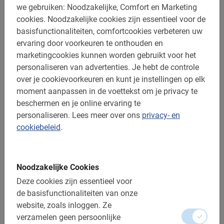
we gebruiken: Noodzakelijke, Comfort en Marketing
cookies.
Noodzakelijke cookies zijn essentieel voor de
basisfunctionaliteiten, comfortcookies verbeteren uw
ervaring door voorkeuren te onthouden en
marketingcookies kunnen worden gebruikt voor het
3 uur
personaliseren van advertenties.
Je hebt de controle
Studentenfietstour Istanbul
over je cookievoorkeuren en kunt je instellingen op elk
moment aanpassen in de voettekst om je privacy te
Fietsen in Istanbul is de ideale excursie voor
schoolgroepen. Fiets met een Nederlandstalige gids een
beschermen en je online ervaring te
veilige en educatieve route.
personaliseren.
Lees meer over ons
privacy- en
cookiebeleid
.
€ 50,-
Noodzakelijke Cookies
Deze cookies zijn essentieel voor
de basisfunctionaliteiten van onze
website, zoals inloggen.
Ze
verzamelen geen persoonlijke