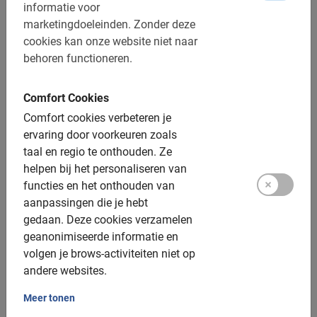
informatie voor
marketingdoeleinden.
Zonder deze
cookies kan onze website niet naar
behoren functioneren.
Comfort Cookies
3 uur
Comfort cookies verbeteren je
Fietstocht Istanbul Hoogtepunten Privé
ervaring door voorkeuren zoals
Ontdek de highlights in drie uur tijd met je eigen gezelschap.
taal en regio te onthouden.
Ze
Haal alles uit je citytrip door te fietsen in Istanbul met
helpen bij het personaliseren van
privégids!
functies en het onthouden van
5.0
(9)
V.a. € 85,-
aanpassingen die je hebt
gedaan.
Deze cookies verzamelen
geanonimiseerde informatie en
volgen je brows-activiteiten niet op
andere websites.
Meer tonen