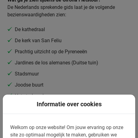
De Nederlands sprekende gids laat je de volgende
bezienswaardigheden zien:
De kathedraal
De kerk van San Feliu
Prachtig uitzicht op de Pyreneeën
Jardines de los alemanes (Duitse tuin)
Stadsmuur
Joodse buurt
Het stadspark
Informatie over cookies
Plaza de la independencia
Historisch centrum
Welkom op onze website!
Om jouw ervaring op onze
Universiteitsgebouw
site zo optimaal mogelijk te maken, gebruiken we