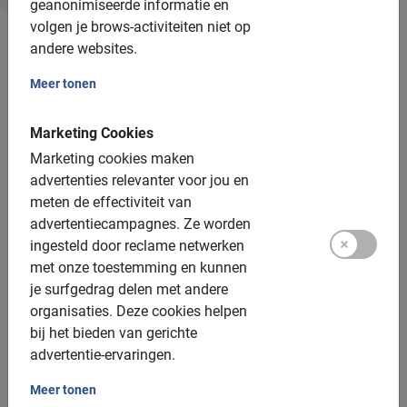
geanonimiseerde informatie en
Informatie
volgen je brows-activiteiten niet op
andere websites.
Belangrijk om te weten:
Meer tonen
Reserveren is verplicht
Marketing Cookies
Wijzigen of annuleren is gratis
Marketing cookies maken
advertenties relevanter voor jou en
Betaling is ter plaatse, contant
meten de effectiviteit van
Bij regen mag je gratis verzetten of annuleren
advertentiecampagnes.
Ze worden
ingesteld door reclame netwerken
Afstand: ca. 10-15 km
met onze toestemming en kunnen
Toegankelijk voor alle fietsers
je surfgedrag delen met andere
organisaties.
Deze cookies helpen
Inclusief:
bij het bieden van gerichte
advertentie-ervaringen.
Gebruik van de fiets
Meer tonen
De Nederlands sprekende gids