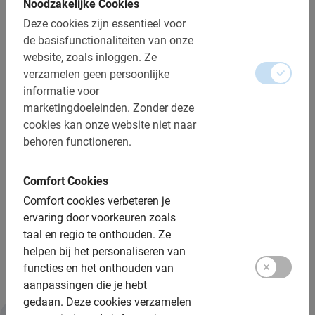
Noodzakelijke Cookies
Deze cookies zijn essentieel voor
Boek de Girona Fietstour nu
de basisfunctionaliteiten van onze
website, zoals inloggen.
Ze
Deze fietstocht met gids vindt plaats in groepjes van
verzamelen geen persoonlijke
maximaal 8 deelnemers. Enige fietsvaardigheid en
informatie voor
lichaamlijke conditie is vereist, want het stadscentrum is
marketingdoeleinden.
Zonder deze
licht heuvelachtig. Natuurlijk past de gids het tempo aan
cookies kan onze website niet naar
op het niveau van de groep, en waar nodig lopen we een
behoren functioneren.
stukje. Reserveren kan veilig en snel via het
boekingsmenu hiernaast. Je ontvangt direct een
Comfort Cookies
bevestiging met alle informatie en je betaalt pas op
locatie!
Comfort cookies verbeteren je
ervaring door voorkeuren zoals
Maak je vakantie compleet met de Girona Fietstour van
taal en regio te onthouden.
Ze
Baja Bikes!
helpen bij het personaliseren van
functies en het onthouden van
aanpassingen die je hebt
gedaan.
Deze cookies verzamelen