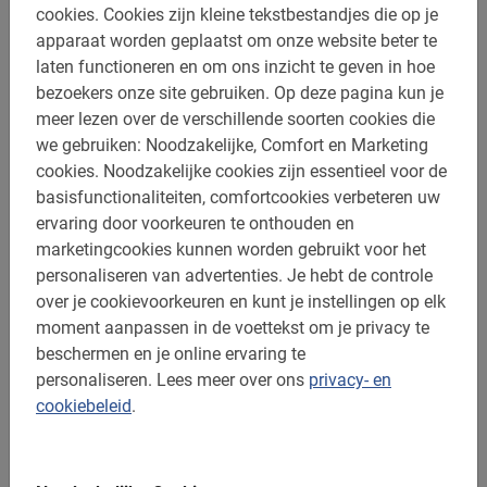
De hangende huizen boven de rivier
cookies.
Cookies zijn kleine tekstbestandjes die op je
apparaat worden geplaatst om onze website beter te
De bruggen
laten functioneren en om ons inzicht te geven in hoe
bezoekers onze site gebruiken.
Op deze pagina kun je
Onze gids spreekt Nederlands en neemt je in 3 uur tijd
meer lezen over de verschillende soorten cookies die
mee op avontuur door deze historische stad. Deze
we gebruiken: Noodzakelijke, Comfort en Marketing
gemoedelijke plaats heeft vele gezichten: mooie
cookies.
Noodzakelijke cookies zijn essentieel voor de
winkelstraten, oude straatjes met gezellige retro-
basisfunctionaliteiten, comfortcookies verbeteren uw
winkeltjes, de typerende bogen met terrasjes eronder, de
ervaring door voorkeuren te onthouden en
Joodse wijk, het oude universiteitsgebouw en nog veel
marketingcookies kunnen worden gebruikt voor het
meer. Natuurlijk maken we een stop bij de stadsmuur,
personaliseren van advertenties.
Je hebt de controle
waar de gids bij de fietsen blijft wachten. Je hebt zelf de
over je cookievoorkeuren en kunt je instellingen op elk
gelegenheid om rustig de stadsmuur op te gaan en te
moment aanpassen in de voettekst om je privacy te
genieten van het mooie uitzicht over de stad, de
beschermen en je online ervaring te
omliggende valei en de Pyreneeën op de achtergrond. In
personaliseren.
Lees meer over ons
privacy- en
het voorjaar zie je soms zelfs nog de sneeuw op de
cookiebeleid
.
bergtoppen liggen!