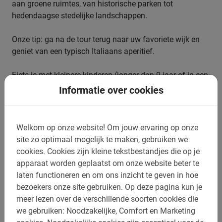
aan groene ruimtes, van historische parken tot
hedendaagse stedelijke landschappen.
Onze tip: ga na de tour terug naar uw favoriete wijk en
geniet van een typisch Italiaans aperitief.
Fiets je met kleinere kinderen (jonger dan 9 jaar of in een
kinderzitje)? Kies dan voor een
privé tour
voor de leukste
Informatie over cookies
ervaring.
Welkom op onze website!
Om jouw ervaring op onze
site zo optimaal mogelijk te maken, gebruiken we
Boek jouw rondleiding in Milaan eenvoudig
cookies.
Cookies zijn kleine tekstbestandjes die op je
online
apparaat worden geplaatst om onze website beter te
laten functioneren en om ons inzicht te geven in hoe
Wacht niet langer en verzeker jezelf van een plek op deze
bezoekers onze site gebruiken.
Op deze pagina kun je
te gekke Milaan fietstour door de stad van mode en
meer lezen over de verschillende soorten cookies die
design! Een (huur)fiets is bij de prijs inbegrepen, net als
we gebruiken: Noodzakelijke, Comfort en Marketing