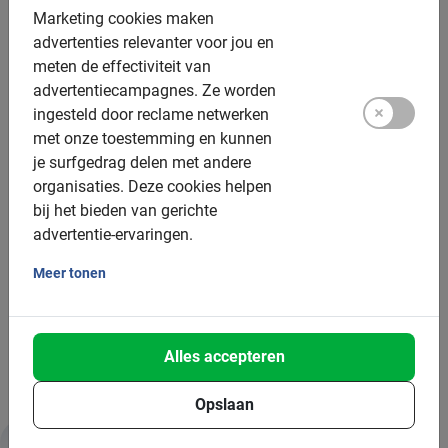
Marketing cookies maken
Kinderfietsen: op aanvraag, vanaf 9 jaar (135cm)
advertenties relevanter voor jou en
meten de effectiviteit van
Kinderzitjes: enkel voor de
privé tour
advertentiecampagnes.
Ze worden
Tandem: beschikbaar, €25,- toeslag
ingesteld door reclame netwerken
met onze toestemming en kunnen
Elektrische fiets: op aanvraag, €15 toeslag, 18+
je surfgedrag delen met andere
organisaties.
Deze cookies helpen
Groepsgrootte:
bij het bieden van gerichte
advertentie-ervaringen.
Boekbaar voor groepen van: 2 tot 200 deelnemers
Meer tonen
Maximale groepsgrootte: 12 deelnemers
Minimum aantal: 2 deelnemers
Bij grotere groepen zetten we meer gidsen in
Alles accepteren
Opslaan