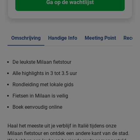
Ga op de wachtlijst
Omschrijving
Handige Info
Meeting Point
Recens
De leukste Milaan fietstour
Alle highlights in 3 tot 3.5 uur
Rondleiding met lokale gids
Fietsen in Milaan is veilig
Boek eenvoudig online
Haal het meeste uit je verblijf in Italië tijdens onze
Milaan fietstour en ontdek een andere kant van de stad.