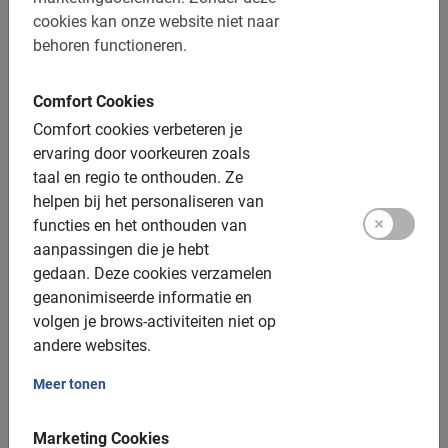
De betaling is vooraf via de website
cookies kan onze website niet naar
Gratis wijzigen of annuleren tot 24u vooraf
behoren functioneren.
Afstand: ca. 14 km
Comfort Cookies
Toegankelijk voor alle fietsers
Comfort cookies verbeteren je
ervaring door voorkeuren zoals
Inclusief:
taal en regio te onthouden.
Ze
helpen bij het personaliseren van
Gebruik van de fiets
functies en het onthouden van
Helm
aanpassingen die je hebt
gedaan.
Deze cookies verzamelen
Verzekering
geanonimiseerde informatie en
Een enthousiaste gids
volgen je brows-activiteiten niet op
andere websites.
Een top ervaring!
Meer tonen
Fotomomenten
Extra opties:
Marketing Cookies