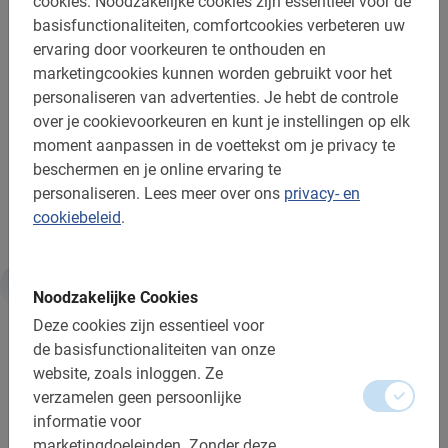
onze enthousiaste gids. Door online te boeken weet je
cookies.
Noodzakelijke cookies zijn essentieel voor de
zeker dat er plek is op jouw voorkeursdatum.
basisfunctionaliteiten, comfortcookies verbeteren uw
ervaring door voorkeuren te onthouden en
Je reserveert deze verrassende fietstocht via het
marketingcookies kunnen worden gebruikt voor het
boekingsmenu. Je ontvangt de bevestiging direct per e-
personaliseren van advertenties.
Je hebt de controle
mail.
over je cookievoorkeuren en kunt je instellingen op elk
moment aanpassen in de voettekst om je privacy te
Je stedentrip begint pas echt na de Milaan fietstour van
beschermen en je online ervaring te
Baja Bikes!
personaliseren.
Lees meer over ons
privacy- en
cookiebeleid
.
Noodzakelijke Cookies
Informatie
Deze cookies zijn essentieel voor
de basisfunctionaliteiten van onze
Handig om te weten:
website, zoals inloggen.
Ze
verzamelen geen persoonlijke
Reserveren is verplicht
informatie voor
marketingdoeleinden.
Zonder deze