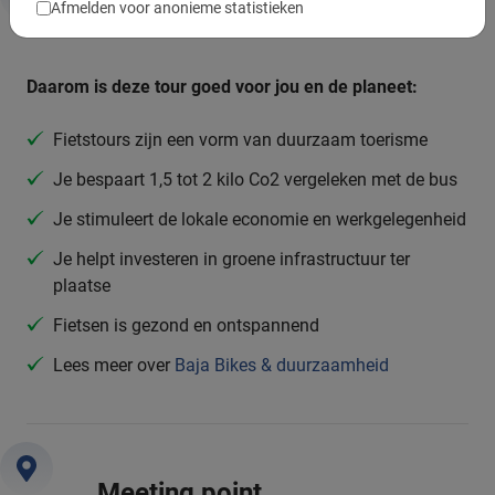
Afmelden voor anonieme statistieken
Duurzaamheid & MVO
Daarom is deze tour goed voor jou en de planeet:
Fietstours zijn een vorm van duurzaam toerisme
Je bespaart 1,5 tot 2 kilo Co2 vergeleken met de bus
Je stimuleert de lokale economie en werkgelegenheid
Je helpt investeren in groene infrastructuur ter
plaatse
Fietsen is gezond en ontspannend
Lees meer over
Baja Bikes & duurzaamheid
Meeting point