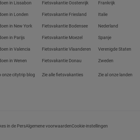
doen in Lissabon
Fietsvakantie Oostenrijk
Frankrijk
doen in Londen
Fietsvakantie Friesland
Italie
doen in New York
Fietsvakantie Bodensee
Nederland
doen in Parijs
Fietsvakantie Moezel
Spanje
doen in Valencia
Fietsvakantie Vlaanderen
Verenigde Staten
doen in Wenen
Fietsvakantie Donau
Zweden
 onze citytrip blog
Zie alle fietsvakanties
Zie al onze landen
kes in de Pers
Algemene voorwaarden
Cookie-instellingen