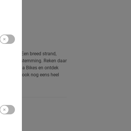
ta Blanca. Een breed strand,
 een top bestemming. Reken daar
stour met Baja Bikes en ontdek
. Bovendien ook nog eens heel