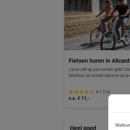
Fietsen huren in Alican
Liever zelf op pad zonder gids? Da
fietshuur en ontdek Alicante op j
fietsen.
4.7
(14)
v.a. € 11,-
Welkom
Heel goed