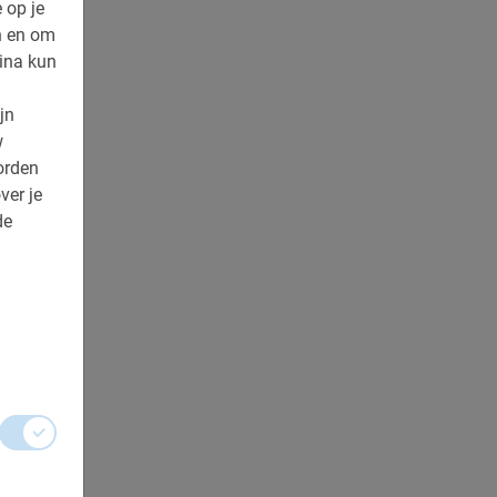
 op je
n en om
ina kun
jn
w
orden
ver je
de