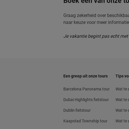
Boek een van onze tou
Graag zekerheid over beschikba
naar keuze voor meer informati
Je vakantie begint pas echt met 
Een greep uit onze tours
Tips vo
Barcelona Panorama tour
Wat te
Dubai Highlights fietstour
Wat te 
Dublin fietstour
Wat te d
Kaapstad Township tour
Wat te 