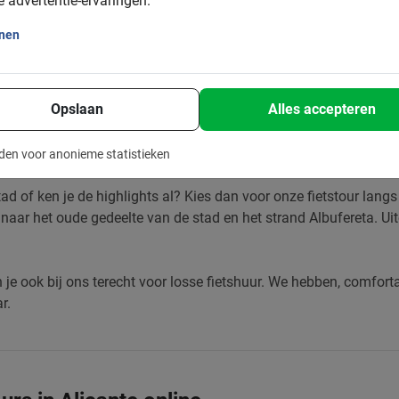
e advertentie-ervaringen.
onen
ivégids
Opslaan
Alles accepteren
stad van de zon
of wil je graag zoveel mogelijk zien? Kies dan voo
ens de tour de beste plekjes, parken, pleinen, stranden en verbor
den voor anonieme statistieken
stad of ken je de highlights al? Kies dan voor onze fietstour lan
r naar het oude gedeelte van de stad en het strand Albufereta. U
 je ook bij ons terecht voor losse fietshuur. We hebben, comforta
r.