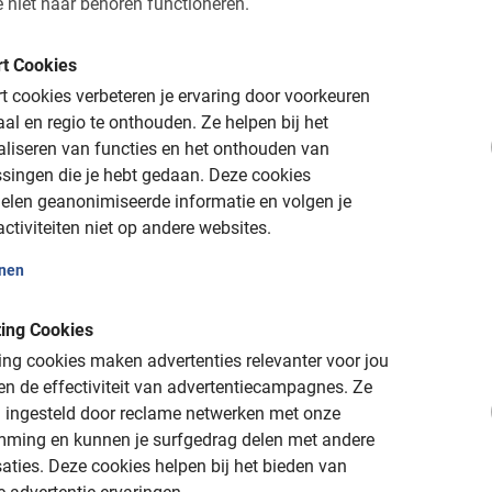
 niet naar behoren functioneren.
t Cookies
leuk
 cookies verbeteren je ervaring door voorkeuren
aal en regio te onthouden.
Ze helpen bij het
aliseren van functies en het onthouden van
singen die je hebt gedaan.
Deze cookies
elen geanonimiseerde informatie en volgen je
licante. Ideaal voor tijdens je stedentrip of vakantie aan de Cos
ctiviteiten niet op andere websites.
 fijne boulevard en tal van bezienswaardigheden maken het tot
len dat het heel fijn is om hier doorheen te fietsen. Boek een fiet
onen
e manier. Onze tours in Alicante zijn veilig, leuk en informatief
t voor iedereen.
ing Cookies
ng cookies maken advertenties relevanter voor jou
n de effectiviteit van advertentiecampagnes.
Ze
 ingesteld door reclame netwerken met onze
te met gids
mming en kunnen je surfgedrag delen met andere
aties.
Deze cookies helpen bij het bieden van