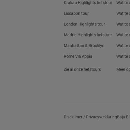
Krakau Highlights fietstour
Wat te 
Lissabon tour
Wat te 
Londen Highlights tour
Wat te 
Madrid Highlights fietstour
Wat te 
Manhattan & Brooklyn
Wat te 
Rome Via Appia
Wat te 
Zie al onze fietstours
Meer op
Disclaimer / Privacyverklaring
Baja Bi