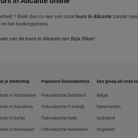
rs in Alicante online
arheid ? Boek dan nu een van onze
tours in Alicante
zonder reser
e en het boekingsmenu.
een van de tours in Alicante van Baja Bikes!
or je stedentrip
Populaire fietsvakanties
Een greep uit onze l
 doen in Amsterdam
Fietsvakantie Duitsland
Belgie
doen in Barcelona
Fietsvakantie Frankrijk
Denemarken
oen in Berlijn
Fietsvakantie Italie
Duitsland
doen in Boedapest
Fietsvakantie Nederland
Engeland