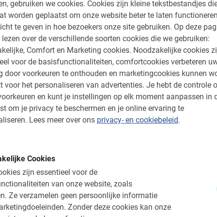
5.0
en, gebruiken we cookies.
Cookies zijn kleine tekstbestandjes die
at worden geplaatst om onze website beter te laten functionere
icht te geven in hoe bezoekers onze site gebruiken.
Op deze pag
vinden
 lezen over de verschillende soorten cookies die we gebruiken:
kelijke, Comfort en Marketing cookies.
Noodzakelijke cookies zi
e
eel voor de basisfunctionaliteiten, comfortcookies verbeteren u
ng door voorkeuren te onthouden en marketingcookies kunnen w
ei, een hele leuke en
t voor het personaliseren van advertenties.
Je hebt de controle o
oor Allicante gehad.
oorkeuren en kunt je instellingen op elk moment aanpassen in 
ederlander, die sinds
st om je privacy te beschermen en je online ervaring te
nte woont. Dat is goed
liseren.
Lees meer over ons
privacy- en cookiebeleid
.
end over de “the
 Hij heeft ons 3 uur op
geleidt met 12
kelijke Cookies
e heel enthousiast en
n de gebouwen en de
okies zijn essentieel voor de
de vaart er goed in te
nctionaliteiten van onze website, zoals
oep goed bij elkaar.
n.
Ze verzamelen geen persoonlijke informatie
arketingdoeleinden.
Zonder deze cookies kan onze
s, met de gids ***, is