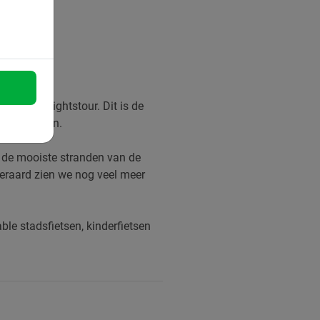
r de highlightstour. Dit is de
gen plaatsen.
gs de mooiste stranden van de
iteraard zien we nog veel meer
ble stadsfietsen, kinderfietsen