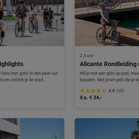
2.5 uur
ighlights
Alicante Rondleiding
fiets met gids! In een paar uur
Wil je met een gids op pad, maa
ts en ontdek je de stad
bepalen. Met privé gids die je d
beleving.
4.8
(38)
V.a. € 34,-