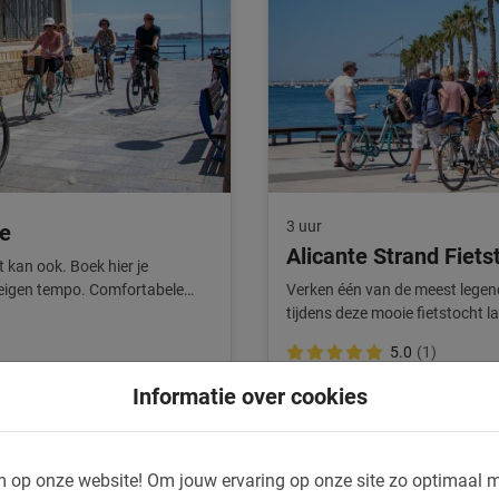
3 uur
te
Alicante Strand Fiets
t kan ook. Boek hier je
e eigen tempo. Comfortabele
Verken één van de meest legen
tijdens deze mooie fietstocht la
5.0
(1)
€ 35,-
Informatie over cookies
 op onze website!
Om jouw ervaring op onze site zo optimaal m