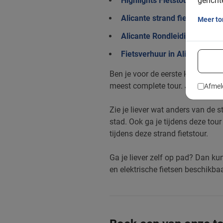
gericht
Highlights Fietstour Alicante
Alicante strand fietstour
Meer t
Alicante Rondleiding met Pr
Fietsverhuur in Alicante
Ben je voor de eerste keer in
de 
meest complete tour. Je ziet tijd
Afmel
Zie je liever wat anders van de 
stad. Ook ga je tijdens deze tou
tijdens deze strand fietstour.
Ga je liever zelf op pad? Dan kun
en elektrische fietsen beschikbaa