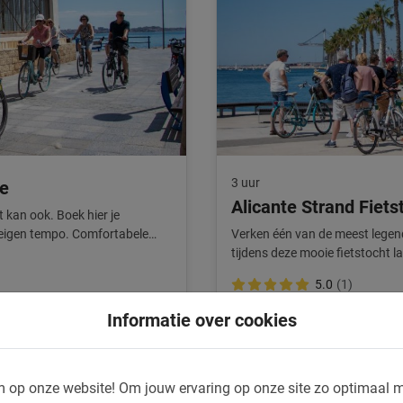
3 uur
te
Alicante Strand Fiets
t kan ook. Boek hier je
e eigen tempo. Comfortabele
Verken één van de meest legen
tijdens deze mooie fietstocht la
5.0
(1)
€ 35,-
Informatie over cookies
 op onze website!
Om jouw ervaring op onze site zo optimaal m