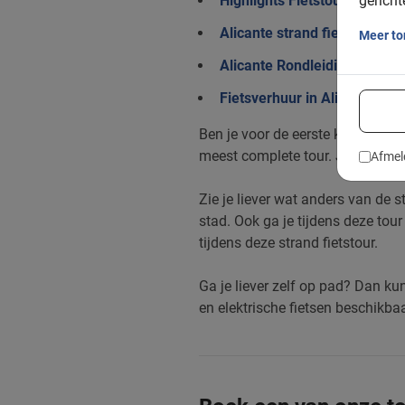
gericht
Highlights Fietstour Alicante
Alicante strand fietstour
Meer t
Alicante Rondleiding met Pr
Fietsverhuur in Alicante
Ben je voor de eerste keer in
de 
meest complete tour. Je ziet tijd
Afmel
Zie je liever wat anders van de 
stad. Ook ga je tijdens deze tou
tijdens deze strand fietstour.
Ga je liever zelf op pad? Dan kun
en elektrische fietsen beschikbaa