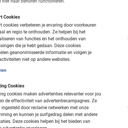
 niet naar behoren functioneren.
t Cookies
leuk
 cookies verbeteren je ervaring door voorkeuren
aal en regio te onthouden.
Ze helpen bij het
aliseren van functies en het onthouden van
singen die je hebt gedaan.
Deze cookies
elen geanonimiseerde informatie en volgen je
licante. Ideaal voor tijdens je stedentrip of vakantie aan de Cos
ctiviteiten niet op andere websites.
 fijne boulevard en tal van bezienswaardigheden maken het tot
len dat het heel fijn is om hier doorheen te fietsen. Boek een fiet
onen
e manier. Onze tours in Alicante zijn veilig, leuk en informatief
t voor iedereen.
ing Cookies
ng cookies maken advertenties relevanter voor jou
n de effectiviteit van advertentiecampagnes.
Ze
 ingesteld door reclame netwerken met onze
te met gids
mming en kunnen je surfgedrag delen met andere
aties.
Deze cookies helpen bij het bieden van