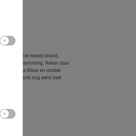
ta Blanca. Een breed strand,
 een top bestemming. Reken daar
stour met Baja Bikes en ontdek
. Bovendien ook nog eens heel