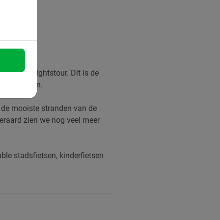
r de highlightstour. Dit is de
gen plaatsen.
gs de mooiste stranden van de
iteraard zien we nog veel meer
ble stadsfietsen, kinderfietsen