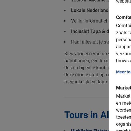
website
Lokale Nederlandse gidsen
Comfor
Veilig, informatief en vooral 
Comfort
Inclusief Tapa & drankje
zoals t
person
Haal alles uit je stedentrip
aanpas
verzam
Kies voor één van onze tours in A
brows-a
palmbomen, een luxe haven, een
de zon bij en je kunt je voorstel
Meer t
deze mooie stad op een hele leuk
toegankelijk en daardoor geschik
Market
Marketi
en mete
worden
Tours in Alican
toeste
organis