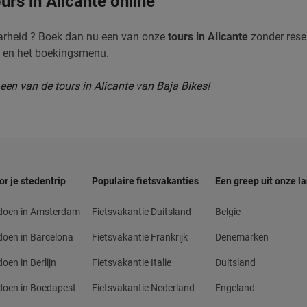
rs in Alicante online
arheid ? Boek dan nu een van onze
tours in Alicante
zonder reser
e en het boekingsmenu.
een van de tours in Alicante van Baja Bikes!
or je stedentrip
Populaire fietsvakanties
Een greep uit onze l
 doen in Amsterdam
Fietsvakantie Duitsland
Belgie
doen in Barcelona
Fietsvakantie Frankrijk
Denemarken
oen in Berlijn
Fietsvakantie Italie
Duitsland
doen in Boedapest
Fietsvakantie Nederland
Engeland