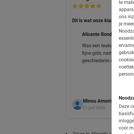
te mak
appara
ons inz
Dit is wat onze klanten leuk 
je meer
Noodza
Alicante Rondleiding me
essenti
ervari
Was een leuke en afwiss
gebruik
fijne gids, nam rustig de 
cookiev
geschiedenis en grappig
voettek
persona
Noodza
Minou Amorison
Deze co
21 juni 2026
basisfu
inlogge
voor m
Tours in Alicante op de Fiets