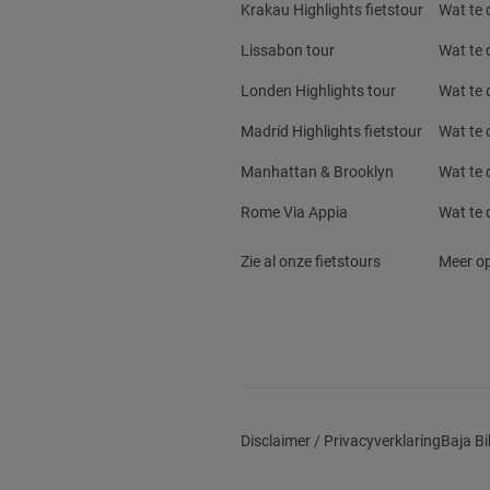
Krakau Highlights fietstour
Wat te 
Lissabon tour
Wat te 
Londen Highlights tour
Wat te 
Madrid Highlights fietstour
Wat te 
Manhattan & Brooklyn
Wat te 
Rome Via Appia
Wat te 
Zie al onze fietstours
Meer op
Disclaimer / Privacyverklaring
Baja Bi