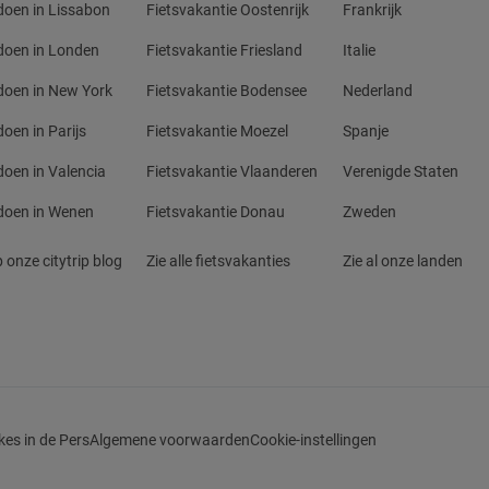
doen in Lissabon
Fietsvakantie Oostenrijk
Frankrijk
doen in Londen
Fietsvakantie Friesland
Italie
doen in New York
Fietsvakantie Bodensee
Nederland
doen in Parijs
Fietsvakantie Moezel
Spanje
doen in Valencia
Fietsvakantie Vlaanderen
Verenigde Staten
doen in Wenen
Fietsvakantie Donau
Zweden
 onze citytrip blog
Zie alle fietsvakanties
Zie al onze landen
kes in de Pers
Algemene voorwaarden
Cookie-instellingen