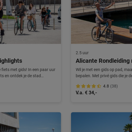
2.5 uur
ighlights
Alicante Rondleiding
fiets met gids! In een paar uur
Wil je met een gids op pad, maa
ts en ontdek je de stad
bepalen. Met privé gids die je d
beleving.
4.8
(38)
V.a. € 34,-