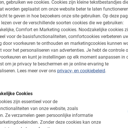
5.0
en, gebruiken we cookies.
Cookies zijn kleine tekstbestandjes die
at worden geplaatst om onze website beter te laten functionere
icht te geven in hoe bezoekers onze site gebruiken.
Op deze pag
vinden
 lezen over de verschillende soorten cookies die we gebruiken:
kelijke, Comfort en Marketing cookies.
Noodzakelijke cookies zi
t Privegids
eel voor de basisfunctionaliteiten, comfortcookies verbeteren u
ng door voorkeuren te onthouden en marketingcookies kunnen w
elende tocht. Hele
t voor het personaliseren van advertenties.
Je hebt de controle o
tijd . Leuke
oorkeuren en kunt je instellingen op elk moment aanpassen in 
e weetjes.
st om je privacy te beschermen en je online ervaring te
liseren.
Lees meer over ons
privacy- en cookiebeleid
.
kelijke Cookies
okies zijn essentieel voor de
nctionaliteiten van onze website, zoals
n.
Ze verzamelen geen persoonlijke informatie
arketingdoeleinden.
Zonder deze cookies kan onze