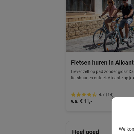
Fietsen huren in Alican
Liever zelf op pad zonder gids? Da
fietshuur en ontdek Alicante op j
fietsen.
4.7
(14)
v.a. € 11,-
Welkom
Heel goed