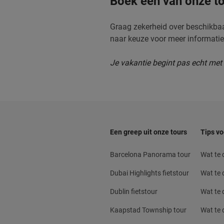
Boek een van onze tou
Graag zekerheid over beschikba
naar keuze voor meer informati
Je vakantie begint pas echt met 
Een greep uit onze tours
Tips vo
Barcelona Panorama tour
Wat te
Dubai Highlights fietstour
Wat te 
Dublin fietstour
Wat te d
Kaapstad Township tour
Wat te 