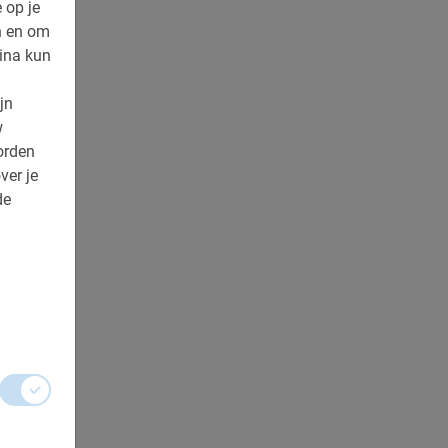
 op je
n en om
ina kun
jn
w
orden
ver je
de