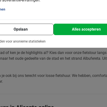
e advertentie-ervaringen.
onen
ivégids
Opslaan
Alles accepteren
stad van de zon
of wil je graag zoveel mogelijk zien? Kies dan voo
ens de tour de beste plekjes, parken, pleinen, stranden en verbor
den voor anonieme statistieken
stad of ken je de highlights al? Kies dan voor onze fietstour lan
r naar het oude gedeelte van de stad en het strand Albufereta. U
 je ook bij ons terecht voor losse fietshuur. We hebben, comforta
r.