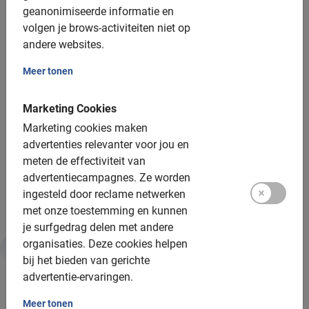
geanonimiseerde informatie en
Helm: niet beschikbaar
volgen je brows-activiteiten niet op
andere websites.
Groepsgrootte:
Meer tonen
Boekbaar voor groepen van: 1 tot 200 deelnemers
Marketing Cookies
Gemiddelde groepsgrootte: 8 deelnemers
Marketing cookies maken
Minimum aantal: 6 deelnemers
advertenties relevanter voor jou en
Per 15 deelnemers wordt een extra gids ingezet
meten de effectiviteit van
advertentiecampagnes.
Ze worden
Bij grotere groepen zetten we meer gidsen in
ingesteld door reclame netwerken
met onze toestemming en kunnen
je surfgedrag delen met andere
organisaties.
Deze cookies helpen
bij het bieden van gerichte
Duurzaamheid & MVO
advertentie-ervaringen.
Meer tonen
Daarom is deze tour goed voor jou en de planeet: