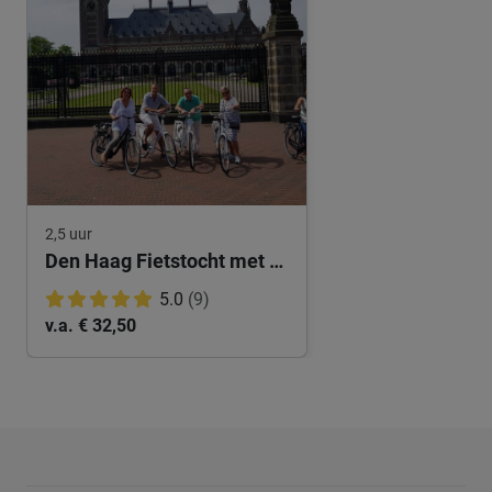
2,5 uur
Den Haag Fietstocht met Privégids
5.0
(9)
v.a. € 32,50