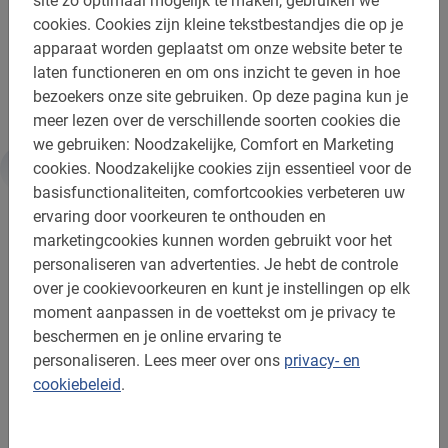
site zo optimaal mogelijk te maken, gebruiken we
cookies.
Cookies zijn kleine tekstbestandjes die op je
Let op, de route en highlights van de tour kunnen wat
apparaat worden geplaatst om onze website beter te
afwijken vanwege verkeersomleidingen door de stad op
laten functioneren en om ons inzicht te geven in hoe
dit moment.
bezoekers onze site gebruiken.
Op deze pagina kun je
meer lezen over de verschillende soorten cookies die
we gebruiken: Noodzakelijke, Comfort en Marketing
cookies.
Noodzakelijke cookies zijn essentieel voor de
Informatie
basisfunctionaliteiten, comfortcookies verbeteren uw
ervaring door voorkeuren te onthouden en
marketingcookies kunnen worden gebruikt voor het
Belangrijk om te weten:
personaliseren van advertenties.
Je hebt de controle
over je cookievoorkeuren en kunt je instellingen op elk
Reserveren is verplicht
moment aanpassen in de voettekst om je privacy te
beschermen en je online ervaring te
De betaling is vooraf via de website
personaliseren.
Lees meer over ons
privacy- en
Gratis wijzigen of annuleren tot 24u vooraf
cookiebeleid
.
Bij regen krijg je een poncho
Afstand: ca. 9-10 km