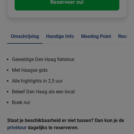
Reserveer nu!
Omschrijving
Handige Info
Meeting Point
Recens
Geweldige Den Haag fietstour
Met Haagse gids
Alle highlights in 2,5 uur
Beleef Den Haag als een local
Boek nu!
Staat je beschikbaarheid er niet tussen? Dan kun je de
privétour
dagelijks
te reserveren.