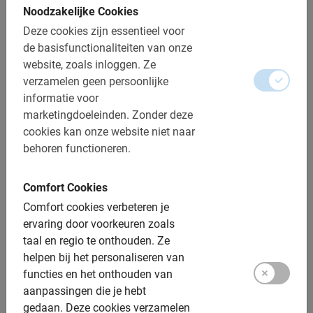
Noodzakelijke Cookies
Toegankelijk voor alle fietsers
Deze cookies zijn essentieel voor
de basisfunctionaliteiten van onze
Inclusief:
website, zoals inloggen.
Ze
verzamelen geen persoonlijke
Gebruik van de fiets
informatie voor
marketingdoeleinden.
Zonder deze
Gids uit Den Haag
cookies kan onze website niet naar
Een top ervaring!
behoren functioneren.
Fotomomenten
Comfort Cookies
Extra opties:
Comfort cookies verbeteren je
ervaring door voorkeuren zoals
Kinderfietsen: Ja, vooraf boeken
taal en regio te onthouden.
Ze
helpen bij het personaliseren van
Kinderzitjes: beschikbaar, € 12,50 toeslag
functies en het onthouden van
Tandems: Niet beschikbaar
aanpassingen die je hebt
gedaan.
Deze cookies verzamelen
Elektrische fiets: Niet beschikbaar