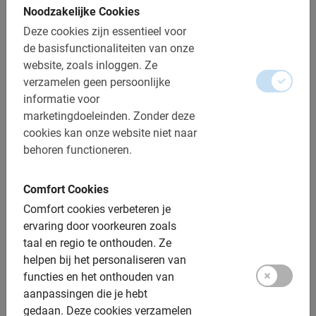
Noodzakelijke Cookies
Toegankelijk voor alle fietsers
Deze cookies zijn essentieel voor
de basisfunctionaliteiten van onze
Inclusief:
website, zoals inloggen.
Ze
verzamelen geen persoonlijke
Gebruik van de fiets
informatie voor
marketingdoeleinden.
Zonder deze
Gids uit Den Haag
cookies kan onze website niet naar
Een top ervaring!
behoren functioneren.
Fotomomenten
Comfort Cookies
Extra opties:
Comfort cookies verbeteren je
ervaring door voorkeuren zoals
Kinderfietsen: Ja, vooraf boeken
taal en regio te onthouden.
Ze
helpen bij het personaliseren van
Kinderzitjes: beschikbaar, € 12,50 toeslag
functies en het onthouden van
Tandems: Niet beschikbaar
aanpassingen die je hebt
gedaan.
Deze cookies verzamelen
Elektrische fiets: Niet beschikbaar