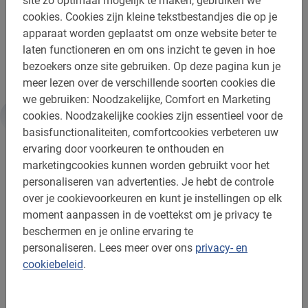
site zo optimaal mogelijk te maken, gebruiken we
cookies.
Cookies zijn kleine tekstbestandjes die op je
Let op, de route en highlights van de tour kunnen wat
apparaat worden geplaatst om onze website beter te
afwijken vanwege verkeersomleidingen door de stad op
laten functioneren en om ons inzicht te geven in hoe
dit moment.
bezoekers onze site gebruiken.
Op deze pagina kun je
meer lezen over de verschillende soorten cookies die
we gebruiken: Noodzakelijke, Comfort en Marketing
cookies.
Noodzakelijke cookies zijn essentieel voor de
Informatie
basisfunctionaliteiten, comfortcookies verbeteren uw
ervaring door voorkeuren te onthouden en
marketingcookies kunnen worden gebruikt voor het
Belangrijk om te weten:
personaliseren van advertenties.
Je hebt de controle
over je cookievoorkeuren en kunt je instellingen op elk
Reserveren is verplicht
moment aanpassen in de voettekst om je privacy te
beschermen en je online ervaring te
De betaling is vooraf via de website
personaliseren.
Lees meer over ons
privacy- en
Gratis wijzigen of annuleren tot 24u vooraf
cookiebeleid
.
Bij regen krijg je een poncho
Afstand: ca. 9-10 km