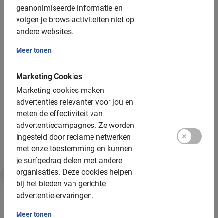
geanonimiseerde informatie en
Helm: niet beschikbaar
volgen je brows-activiteiten niet op
andere websites.
Groepsgrootte:
Meer tonen
Boekbaar voor groepen van: 1 tot 200 deelnemers
Marketing Cookies
Gemiddelde groepsgrootte: 8 deelnemers
Marketing cookies maken
Minimum aantal: 6 deelnemers
advertenties relevanter voor jou en
Per 15 deelnemers wordt een extra gids ingezet
meten de effectiviteit van
advertentiecampagnes.
Ze worden
Bij grotere groepen zetten we meer gidsen in
ingesteld door reclame netwerken
met onze toestemming en kunnen
je surfgedrag delen met andere
organisaties.
Deze cookies helpen
bij het bieden van gerichte
Duurzaamheid & MVO
advertentie-ervaringen.
Meer tonen
Daarom is deze tour goed voor jou en de planeet: