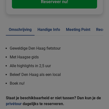
Reserveer nu!
Omschrijving
Handige Info
Meeting Point
Recens
Geweldige Den Haag fietstour
Met Haagse gids
Alle highlights in 2,5 uur
Beleef Den Haag als een local
Boek nu!
Staat je beschikbaarheid er niet tussen? Dan kun je de
privétour
dagelijks
te reserveren.