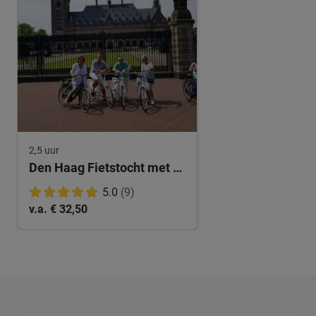
2,5 uur
Den Haag Fietstocht met Privégids
5.0
(9)
v.a. € 32,50