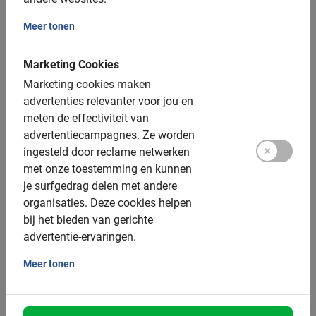
Gebruik van de fiets
Meer tonen
De lokale gids
Een top ervaring!
Marketing Cookies
Fotomomenten
Marketing cookies maken
advertenties relevanter voor jou en
Extra opties:
meten de effectiviteit van
advertentiecampagnes.
Ze worden
Kinderfietsen: v.a. 4 jaar
ingesteld door reclame netwerken
met onze toestemming en kunnen
Kinderzitjes: Tot 22 kg, €6,50 toeslag
je surfgedrag delen met andere
Trailer: Ja, €13,- toeslag
organisaties.
Deze cookies helpen
bij het bieden van gerichte
Tandems: Niet beschikbaar
advertentie-ervaringen.
Elektrische fiets: Ja, €23,- toeslag
Meer tonen
Helmen: Beschikbaar
Groepsgrootte: