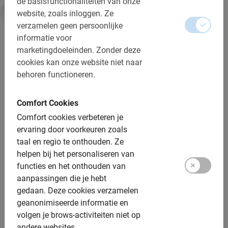
de basisfunctionaliteiten van onze
website, zoals inloggen.
Ze
Informatie
verzamelen geen persoonlijke
informatie voor
marketingdoeleinden.
Zonder deze
Belangrijk om te weten:
cookies kan onze website niet naar
behoren functioneren.
Reserveren is verplicht
Wijzigen of annuleren is gratis
Comfort Cookies
Betaling is ter plaatse (contant)
Comfort cookies verbeteren je
ervaring door voorkeuren zoals
Bij regen krijg je een poncho of mag je gratis
taal en regio te onthouden.
Ze
verzetten of annuleren
helpen bij het personaliseren van
Afstand: ca. 15 km
functies en het onthouden van
aanpassingen die je hebt
Toegankelijk voor alle fietsers
gedaan.
Deze cookies verzamelen
geanonimiseerde informatie en
Inclusief:
volgen je brows-activiteiten niet op
andere websites.