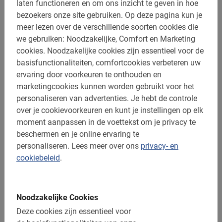
laten functioneren en om ons inzicht te geven in hoe
bezoekers onze site gebruiken.
Op deze pagina kun je
Reserveer de Dresden Fietstour en
meer lezen over de verschillende soorten cookies die
we gebruiken: Noodzakelijke, Comfort en Marketing
ontdek de stad met gids
cookies.
Noodzakelijke cookies zijn essentieel voor de
basisfunctionaliteiten, comfortcookies verbeteren uw
Een reservering maak je makkelijk en veilig op deze
ervaring door voorkeuren te onthouden en
pagina in ons boekingsmenu. Zo ben je zeker van een
marketingcookies kunnen worden gebruikt voor het
plekje op de Dresden Fietstour. Je krijgt gegarandeerd
personaliseren van advertenties.
Je hebt de controle
een geweldige ervaring, want er is niks leuker dan op pad
over je cookievoorkeuren en kunt je instellingen op elk
gaan met een lokale gids! Je ziet de populaire
moment aanpassen in de voettekst om je privacy te
bezienswaardigheden en de onontdekte schatten. Wacht
beschermen en je online ervaring te
dus niet langer met het maken van je reservering! Het
personaliseren.
Lees meer over ons
privacy- en
minimum aantal deelnemers voor deze tour is 5
cookiebeleid
.
personen.
Boek nu je Dresden Fietstour en mis niks!
Noodzakelijke Cookies
Deze cookies zijn essentieel voor