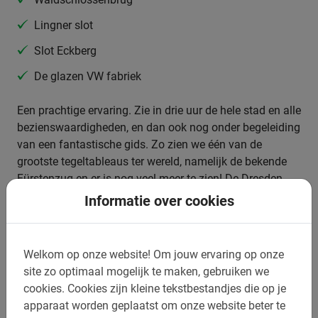
Lingner slot
Slot Eckberg
De glazen VW fabriek
Een prachtige ervaring. Zie in drie uur de hele stad en alle
bezienswaardigheden, en dan ook nog onder begeleiding
van een fantastische gids. Zo zien we één van de
grootste tegeltableaus ter wereld, namelijk de bekende
Fürstenzug en er is nog veel meer te zien! De Dresden
Fietstour met Baja Bikes is dan ook de beste manier om
Informatie over cookies
het allemaal te ontdekken, en als onderdeel van de
excursie zullen we lekker ontspannen langs de oevers
van de Elbe fietsen. Uiteraard mis je de glazen VW
Welkom op onze website!
Om jouw ervaring op onze
fabriek niet en maken we een stop waar je een prachtig
site zo optimaal mogelijk te maken, gebruiken we
uitzicht over de skyline hebt.
cookies.
Cookies zijn kleine tekstbestandjes die op je
apparaat worden geplaatst om onze website beter te