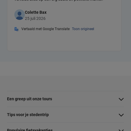
Colette Bax
25 juli 2026
Vertaald met Google Translate
Toon origineel
Een greep uit onze tours
Barcelona Panorama tour
Tips voor je stedentrip
Dubai Highlights fietstour
Wat te doen in Amsterdam
Populaire fietsvakanties