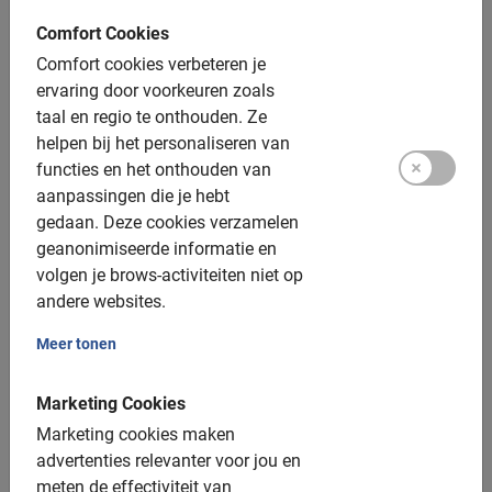
korte tijd te zien.
Comfort Cookies
€ 26,-
Comfort cookies verbeteren je
ervaring door voorkeuren zoals
taal en regio te onthouden.
Ze
helpen bij het personaliseren van
functies en het onthouden van
aanpassingen die je hebt
gedaan.
Deze cookies verzamelen
geanonimiseerde informatie en
volgen je brows-activiteiten niet op
andere websites.
Meer tonen
Marketing Cookies
n.v.t.
Marketing cookies maken
Fietsen huren in Boedapest
advertenties relevanter voor jou en
Eigen tempo en route bepalen? Huur een fiets en verken de
meten de effectiviteit van