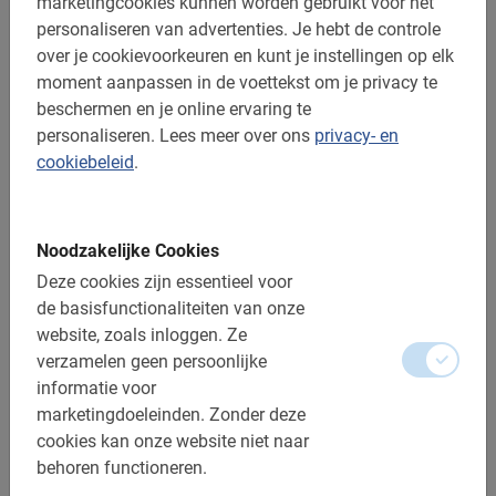
marketingcookies kunnen worden gebruikt voor het
V.a. € 40,-
personaliseren van advertenties.
Je hebt de controle
over je cookievoorkeuren en kunt je instellingen op elk
moment aanpassen in de voettekst om je privacy te
beschermen en je online ervaring te
personaliseren.
Lees meer over ons
privacy- en
cookiebeleid
.
Noodzakelijke Cookies
Deze cookies zijn essentieel voor
de basisfunctionaliteiten van onze
website, zoals inloggen.
Ze
verzamelen geen persoonlijke
informatie voor
2.5 uur
marketingdoeleinden.
Zonder deze
Boedapest Studentenfietstour
cookies kan onze website niet naar
Gezellig met de hele klas of studiegroep naar Budapest.
behoren functioneren.
Kies voor de rondleiding op de fiets om zoveel mogelijk in