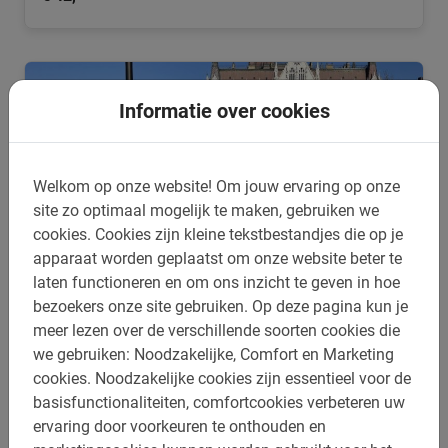
Informatie over cookies
Welkom op onze website!
Om jouw ervaring op onze
site zo optimaal mogelijk te maken, gebruiken we
cookies.
Cookies zijn kleine tekstbestandjes die op je
apparaat worden geplaatst om onze website beter te
laten functioneren en om ons inzicht te geven in hoe
bezoekers onze site gebruiken.
Op deze pagina kun je
meer lezen over de verschillende soorten cookies die
3 uur
we gebruiken: Noodzakelijke, Comfort en Marketing
Rondleiding Boedapest met privégids
cookies.
Noodzakelijke cookies zijn essentieel voor de
Ervaar Budapest met je eigen privégids. Een persoonlijkere
basisfunctionaliteiten, comfortcookies verbeteren uw
tour kan je niet vinden! Uiteraard spreekt de gids
ervaring door voorkeuren te onthouden en
Nederlands.
4.8
(38)