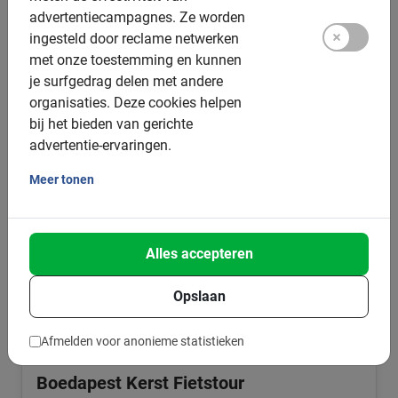
stad. De beste manier om de Hongaarse hoofdstad te
advertentiecampagnes.
Ze worden
ontdekken!
ingesteld door reclame netwerken
4.6
(16)
met onze toestemming en kunnen
v.a. € 12,-
je surfgedrag delen met andere
organisaties.
Deze cookies helpen
bij het bieden van gerichte
advertentie-ervaringen.
Meer tonen
Alles accepteren
Opslaan
Afmelden voor anonieme statistieken
3 uur
Boedapest Kerst Fietstour