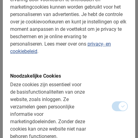
marketingcookies kunnen worden gebruikt voor het
personaliseren van advertenties.
Je hebt de controle
over je cookievoorkeuren en kunt je instellingen op elk
moment aanpassen in de voettekst om je privacy te
n.v.t.
beschermen en je online ervaring te
Fietsen huren in Lecce
personaliseren.
Lees meer over ons
privacy- en
Verken deze prachtige Italiaanse stad op eigen houtje.
cookiebeleid
.
Huur fietsen tegen voordelige tarieven en geniet van al het
moois wat Lecce te bieden heeft.
4.8
(12)
V.a. € 15,-
Noodzakelijke Cookies
Deze cookies zijn essentieel voor
de basisfunctionaliteiten van onze
website, zoals inloggen.
Ze
Heel goed
verzamelen geen persoonlijke
5.0
informatie voor
marketingdoeleinden.
Zonder deze
Dit is wat onze klanten leuk vinden
cookies kan onze website niet naar
behoren functioneren.