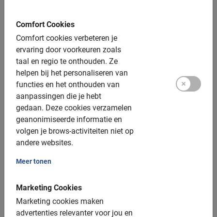
Fietsen huren in Lecce
vriendelijk personeel
Comfort Cookies
Comfort cookies verbeteren je
ervaring door voorkeuren zoals
taal en regio te onthouden.
Ze
helpen bij het personaliseren van
functies en het onthouden van
aanpassingen die je hebt
Gerard Schotman
gedaan.
Deze cookies verzamelen
9 september 2025
geanonimiseerde informatie en
volgen je brows-activiteiten niet op
andere websites.
Meer tonen
Fietstours in Lecce met lokale gids
Veilig en informatief
Marketing Cookies
De beste tours sinds 2005
Boek nu, betaal op locatie
Marketing cookies maken
advertenties relevanter voor jou en