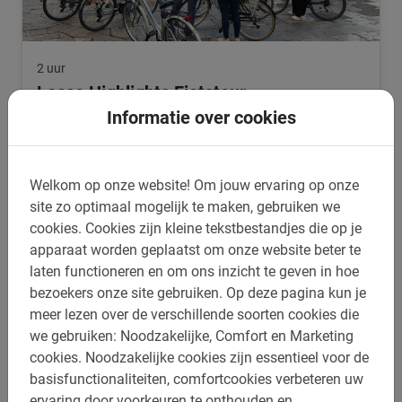
2 uur
Lecce Highlights Fietstour
Informatie over cookies
Ontdek in 2 uur tijd de belangrijkste highlights en verborgen
stadsgeheimen van deze barokke stad. De nummer 1
excursie van Apulië met ervaren gids.
4.8
(201)
Welkom op onze website!
Om jouw ervaring op onze
€ 35,-
site zo optimaal mogelijk te maken, gebruiken we
cookies.
Cookies zijn kleine tekstbestandjes die op je
apparaat worden geplaatst om onze website beter te
laten functioneren en om ons inzicht te geven in hoe
bezoekers onze site gebruiken.
Op deze pagina kun je
meer lezen over de verschillende soorten cookies die
we gebruiken: Noodzakelijke, Comfort en Marketing
cookies.
Noodzakelijke cookies zijn essentieel voor de
basisfunctionaliteiten, comfortcookies verbeteren uw
ervaring door voorkeuren te onthouden en