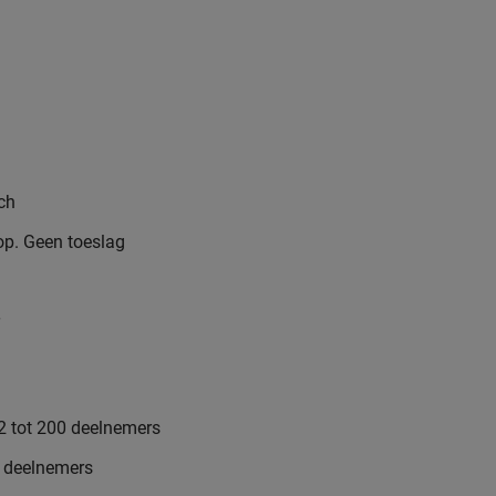
nch
rop. Geen toeslag
2 tot 200 deelnemers
8 deelnemers