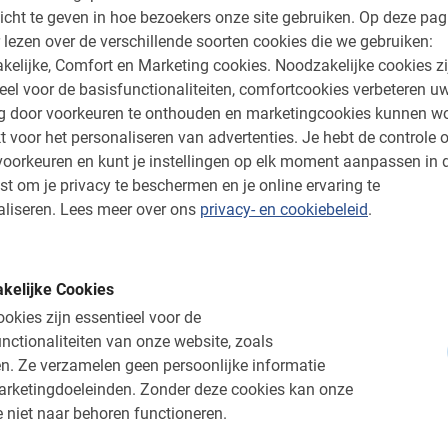
 Ibiza Fietstour mee langs de leukste plekjes
icht te geven in hoe bezoekers onze site gebruiken.
Op deze pag
en over restaurantjes en winkeltjes.
 lezen over de verschillende soorten cookies die we gebruiken:
kelijke, Comfort en Marketing cookies.
Noodzakelijke cookies zi
n het oude gedeelte, maar ook de luxe
eel voor de basisfunctionaliteiten, comfortcookies verbeteren u
bied net naast de stad. Alle verschillende
ng door voorkeuren te onthouden en marketingcookies kunnen w
bod! Je kan er helemaal je eigen draai aan
t voor het personaliseren van advertenties.
Je hebt de controle o
at het een privé tour is. Nog prettiger.
oorkeuren en kunt je instellingen op elk moment aanpassen in 
st om je privacy te beschermen en je online ervaring te
e zelf ook meteen waarom de bestemming zo
liseren.
Lees meer over ons
privacy- en cookiebeleid
.
 de beroemde highlights, maar ook de rijke
e eilandbewoners.
kelijke Cookies
g van je vakantie, dan heb je nog het meeste
okies zijn essentieel voor de
nctionaliteiten van onze website, zoals
n.
Ze verzamelen geen persoonlijke informatie
arketingdoeleinden.
Zonder deze cookies kan onze
 niet naar behoren functioneren.