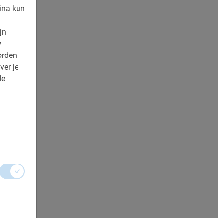
ina kun
jn
w
orden
ver je
de