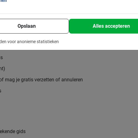
onen
Opslaan
Alles accepteren
den voor anonieme statistieken
is
nt)
 of mag je gratis verzetten of annuleren
s
ekende gids