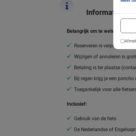
Meer t
Informatie
Belangrijk om te weten:
Afmel
Reserveren is verplicht
Wijzigen of annuleren is grat
Betaling is ter plaatse (conta
Bij regen krijg je een poncho
Toegankelijk voor alle fietser
Inclusief:
Gebruik van de fiets
De Nederlandse of Engelsspr