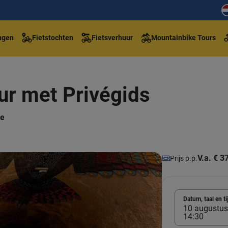
ngen
Fietstochten
Fietsverhuur
Mountainbike Tours
our met Privégids
te
V.a. € 3
Prijs p.p.
Datum, taal en ti
10 augustus
14:30