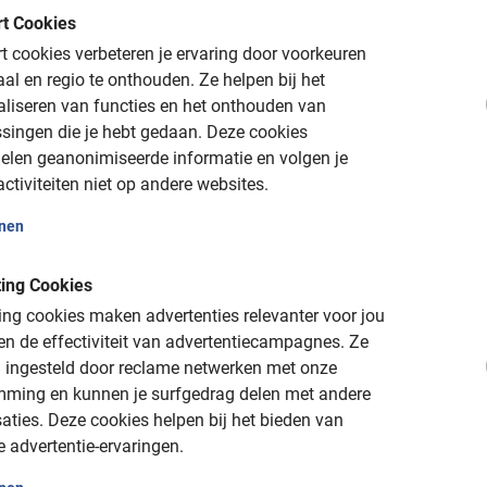
t Cookies
 cookies verbeteren je ervaring door voorkeuren
aal en regio te onthouden.
Ze helpen bij het
.
aliseren van functies en het onthouden van
singen die je hebt gedaan.
Deze cookies
elen geanonimiseerde informatie en volgen je
ctiviteiten niet op andere websites.
ur nu
onen
langer en boek de Ibiza Fietstour voor
ing Cookies
. Reserveren doe je veilig en snel via het
ng cookies maken advertenties relevanter voor jou
angt direct een bevestiging met alle
n de effectiviteit van advertentiecampagnes.
Ze
lekke.
 ingesteld door reclame netwerken met onze
mming en kunnen je surfgedrag delen met andere
e Ibiza Fietstour van Baja Bikes!
aties.
Deze cookies helpen bij het bieden van
e advertentie-ervaringen.