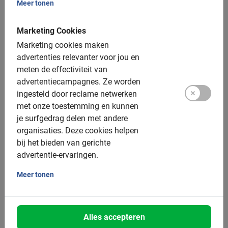
Meer tonen
DKK toeslag
Helm: beschikbaar ter plekke, gratis
Marketing Cookies
Elektrische fiets: op aanvraag, 349 DKK toeslag
Marketing cookies maken
advertenties relevanter voor jou en
Tandem: 449 DKK toeslag, 1 volwassene & 1 kind
meten de effectiviteit van
Bakfiets: 449 DKK toeslag
advertentiecampagnes.
Ze worden
ingesteld door reclame netwerken
Elektrische bakfiets: 649 DKK toeslag
met onze toestemming en kunnen
je surfgedrag delen met andere
Groepsgrootte:
organisaties.
Deze cookies helpen
bij het bieden van gerichte
Boekbaar voor groepen van: 2 tot 200 deelnemers
advertentie-ervaringen.
Gemiddelde groepsgrootte: 8 deelnemers
Meer tonen
Minimum aantal: 4 deelnemers
Per 15 deelnemers wordt een extra gids ingezet
Alles accepteren
Bij grotere groepen zetten we meer gidsen in