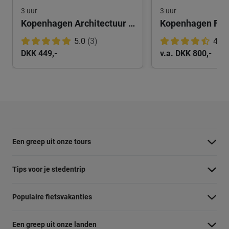
3 uur
3 uur
Kopenhagen Architectuur en Duurzaamheid Tour
5.0
(3)
4.8
DKK 449,-
v.a. DKK 800,-
Een greep uit onze tours
Barcelona Panorama tour
Tips voor je stedentrip
Dubai Highlights fietstour
Wat te doen in Amsterdam
Populaire fietsvakanties
Dublin fietstour
Wat te doen in Barcelona
Fietsvakantie Duitsland
Kaapstad Township tour
Een greep uit onze landen