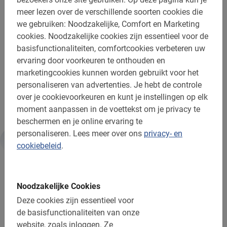
Enthousiast geraakt? Wacht dan niet langer en verzeker
meer lezen over de verschillende soorten cookies die
jezelf van een plaats tijdens de excursie per fiets langs
we gebruiken: Noodzakelijke, Comfort en Marketing
alle bezienswaardigheden! Boeken is heel eenvoudig.
cookies.
Noodzakelijke cookies zijn essentieel voor de
Open het boekingsmenu en vul de benodigde gegevens
basisfunctionaliteiten, comfortcookies verbeteren uw
in.
ervaring door voorkeuren te onthouden en
marketingcookies kunnen worden gebruikt voor het
Beleef de stad optimaal met een fietstour door
personaliseren van advertenties.
Je hebt de controle
Kopenhagen van Baja Bikes!
over je cookievoorkeuren en kunt je instellingen op elk
moment aanpassen in de voettekst om je privacy te
beschermen en je online ervaring te
personaliseren.
Lees meer over ons
privacy- en
cookiebeleid
.
Informatie
Belangrijk om te weten:
Noodzakelijke Cookies
Deze cookies zijn essentieel voor
Reserveren is verplicht
de basisfunctionaliteiten van onze
website, zoals inloggen.
Ze
Gratis wijzigen of annuleren tot 24u vooraf