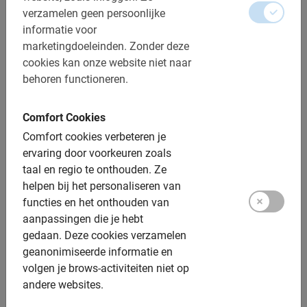
verzamelen geen persoonlijke
De betaling is vooraf via de website
informatie voor
marketingdoeleinden.
Zonder deze
Afstand: ca. 10-15 km
cookies kan onze website niet naar
Toegankelijk voor alle fietsers
behoren functioneren.
Inclusief:
Comfort Cookies
Comfort cookies verbeteren je
Gebruik van de fiets
ervaring door voorkeuren zoals
De Nederlandse of lokale gids
taal en regio te onthouden.
Ze
helpen bij het personaliseren van
Een top ervaring!
functies en het onthouden van
Fotomomenten
aanpassingen die je hebt
gedaan.
Deze cookies verzamelen
Extra opties:
geanonimiseerde informatie en
volgen je brows-activiteiten niet op
Kinderfietsen: 24 inch (140-160 cm)
andere websites.
Kinderzitjes: op aanvraag, achterop tot 22kg, 149