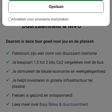
Opslaan
Afmelden voor anonieme statistieken
Duurzaamheid & MVO
Daarom is deze tour goed voor jou en de planeet:
Fietstours zijn een vorm van duurzaam toerisme
Je bespaart 1,5 tot 2 kilo Co2 vergeleken met de bus
Je stimuleert de lokale economie en werkgelegenheid
Je helpt investeren in groene infrastructuur ter
plaatse
Fietsen is gezond en ontspannend
Lees meer over
Baja Bikes & duurzaamheid