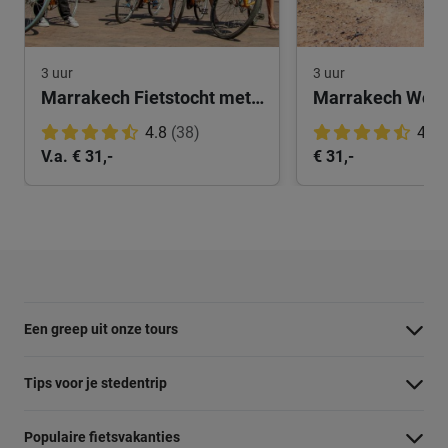
3 uur
3 uur
Marrakech Fietstocht met Privégids
Marrakech Woest
4.8
(38)
4.8
V.a. € 31,-
€ 31,-
Een greep uit onze tours
Barcelona Panorama tour
Tips voor je stedentrip
Dubai Highlights fietstour
Wat te doen in Amsterdam
Populaire fietsvakanties