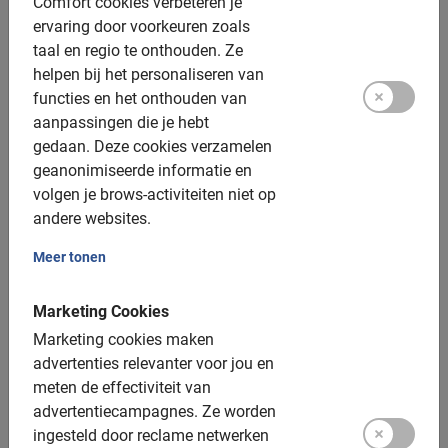
Comfort cookies verbeteren je
Een top ervaring!
ervaring door voorkeuren zoals
Fotomomenten
taal en regio te onthouden.
Ze
helpen bij het personaliseren van
Extra opties:
functies en het onthouden van
aanpassingen die je hebt
Kinderfietsen: 20, 24 en 26 inch (vanaf ongeveer 6
gedaan.
Deze cookies verzamelen
jaar)
geanonimiseerde informatie en
volgen je brows-activiteiten niet op
Kinderzitjes: voorop, tot 12kg, gratis
andere websites.
Kinderzitjes: achterop, tot 20kg, gratis
Meer tonen
Tandems: beschikbaar, geen toeslag
Elektrische fiets: niet beschikbaar
Marketing Cookies
Marketing cookies maken
Helmen: Beschikbaar
advertenties relevanter voor jou en
meten de effectiviteit van
Groepsgrootte:
advertentiecampagnes.
Ze worden
ingesteld door reclame netwerken
Boekbaar voor groepen van: 2 tot 200 deelnemers