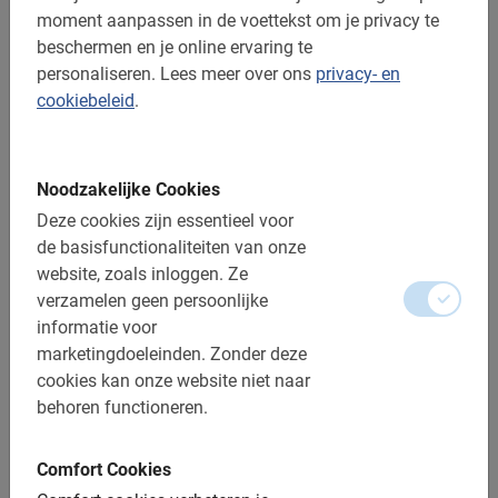
moment aanpassen in de voettekst om je privacy te
beschermen en je online ervaring te
Belangrijk om te weten:
personaliseren.
Lees meer over ons
privacy- en
cookiebeleid
.
Reserveren is verplicht
De betaling is vooraf via de website
Noodzakelijke Cookies
Gratis wijzigen of annuleren tot 24u vooraf
Deze cookies zijn essentieel voor
Bij regen krijg je een poncho
de basisfunctionaliteiten van onze
website, zoals inloggen.
Ze
Afstand: 12,5 km
verzamelen geen persoonlijke
Toegankelijk voor alle fietsers
informatie voor
marketingdoeleinden.
Zonder deze
Inclusief:
cookies kan onze website niet naar
behoren functioneren.
Gebruik van de fiets
De lokale gids
Comfort Cookies