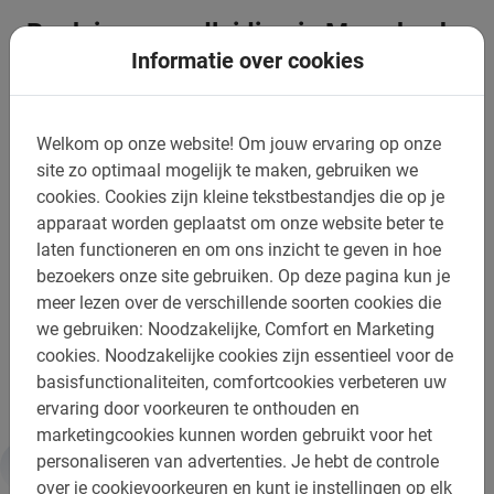
Boek jouw rondleiding in Marrakech
Informatie over cookies
nu veilig online
Boek deze Marrakech fietstour nu en mis niks van de
Welkom op onze website!
Om jouw ervaring op onze
stad! Je doet dit gemakkelijk en veilig via ons
site zo optimaal mogelijk te maken, gebruiken we
boekingsmenu. Je ontvangt direct een bevestigingsmail
cookies.
Cookies zijn kleine tekstbestandjes die op je
met alle informatie. Ontdek samen met de lokale gids de
apparaat worden geplaatst om onze website beter te
prachtige historie en cultuur van deze mooie oude stad!
laten functioneren en om ons inzicht te geven in hoe
En laat je helemaal onderdompelen in het Marrokkaanse
bezoekers onze site gebruiken.
Op deze pagina kun je
leven.
meer lezen over de verschillende soorten cookies die
we gebruiken: Noodzakelijke, Comfort en Marketing
Een Marrakech fietstour van Baja Bikes maakt je
cookies.
Noodzakelijke cookies zijn essentieel voor de
vakantie pas echt compleet!
basisfunctionaliteiten, comfortcookies verbeteren uw
ervaring door voorkeuren te onthouden en
marketingcookies kunnen worden gebruikt voor het
personaliseren van advertenties.
Je hebt de controle
Informatie
over je cookievoorkeuren en kunt je instellingen op elk