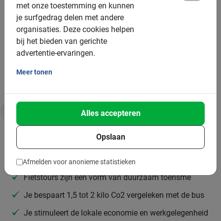
met onze toestemming en kunnen
Gemiddelde groepsgrootte: 8 deelnemers
je surfgedrag delen met andere
organisaties.
Deze cookies helpen
Minimum aantal: 2 deelnemers
bij het bieden van gerichte
Per 12 deelnemers wordt een extra gids ingezet
advertentie-ervaringen.
Bij grotere groepen zetten we meer gidsen in
Meer tonen
Alles accepteren
Duurzaamheid & MVO
Opslaan
Daarom is deze tour goed voor jou en de planeet:
Afmelden voor anonieme statistieken
Fietstours zijn een vorm van duurzaam toerisme
Je bespaart 1,5 tot 2 kilo Co2 vergeleken met de bus
Je stimuleert de lokale economie en werkgelegenheid